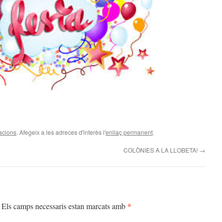
teix
acions
. Afegeix a les adreces d'interès l'
enllaç permanent
.
COLÒNIES A LA LLOBETA!
→
*
Els camps necessaris estan marcats amb