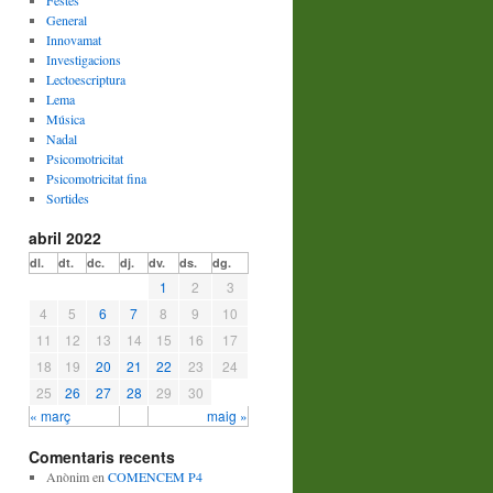
Festes
General
Innovamat
Investigacions
Lectoescriptura
Lema
Música
Nadal
Psicomotricitat
Psicomotricitat fina
Sortides
abril 2022
dl.
dt.
dc.
dj.
dv.
ds.
dg.
1
2
3
4
5
6
7
8
9
10
11
12
13
14
15
16
17
18
19
20
21
22
23
24
25
26
27
28
29
30
« març
maig »
Comentaris recents
Anònim
en
COMENCEM P4