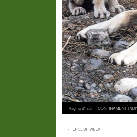
Pàgina d'inici
CONFINAMENT INDI
Vés
al
←
ENGLISH WEEK
contingut