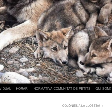
VIDUAL
HORARI
NORMATIVA COMUNITAT DE PETITS
QUI SOM?
COLÒNIES A LA LLOBETA!
→