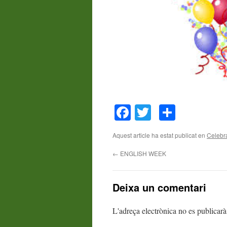
Facebook
Twitter
Compar
Aquest article ha estat publicat en
Celebr
←
ENGLISH WEEK
Deixa un comentari
L'adreça electrònica no es publicarà