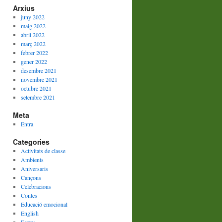
Arxius
juny 2022
maig 2022
abril 2022
març 2022
febrer 2022
gener 2022
desembre 2021
novembre 2021
octubre 2021
setembre 2021
Meta
Entra
Categories
Activitats de classe
Ambients
Aniversaris
Cançons
Celebracions
Contes
Educació emocional
English