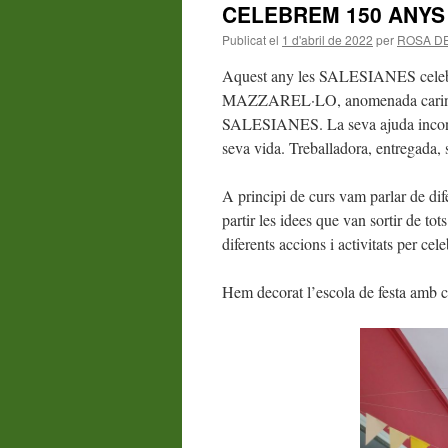
CELEBREM 150 ANYS
Publicat el
1 d'abril de 2022
per
ROSA DE
Aquest any les SALESIANES celebr
MAZZAREL·LO, anomenada carinyo
SALESIANES. La seva ajuda incondici
seva vida. Treballadora, entregada, s
A principi de curs vam parlar de dif
partir les idees que van sortir de to
diferents accions i activitats per cele
Hem decorat l’escola de festa amb ci