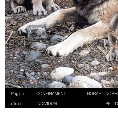
Pàgina
CONFINAMENT
HORARI
NORMA
Vés
d'inici
INDIVIDUAL
PETIT
al
contingut