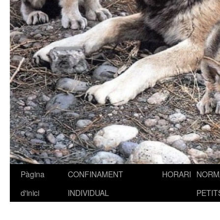
Pàgina
CONFINAMENT
HORARI
NORMA
Vés
d'inici
INDIVIDUAL
PETIT
al
contingut