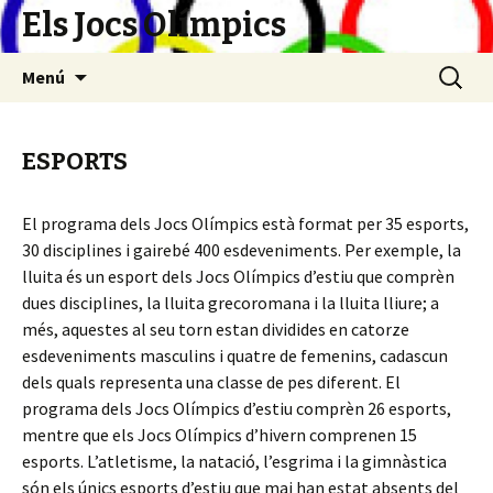
Els Jocs Olímpics
Vés
Cerca:
Menú
al
contingut
ESPORTS
El programa dels Jocs Olímpics està format per 35 esports,
30 disciplines i gairebé 400 esdeveniments. Per exemple, la
lluita és un esport dels Jocs Olímpics d’estiu que comprèn
dues disciplines, la lluita grecoromana i la lluita lliure; a
més, aquestes al seu torn estan dividides en catorze
esdeveniments masculins i quatre de femenins, cadascun
dels quals representa una classe de pes diferent. El
programa dels Jocs Olímpics d’estiu comprèn 26 esports,
mentre que els Jocs Olímpics d’hivern comprenen 15
esports. L’atletisme, la natació, l’esgrima i la gimnàstica
són els únics esports d’estiu que mai han estat absents del