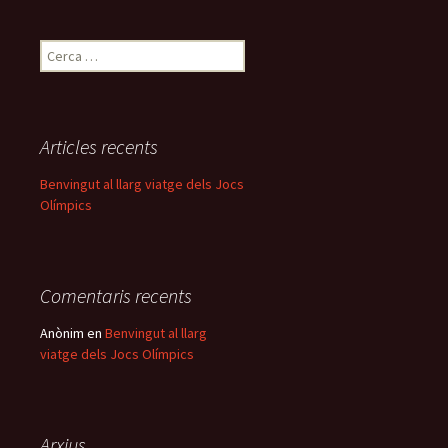
C
e
r
c
a
Articles recents
:
Benvingut al llarg viatge dels Jocs
Olímpics
Comentaris recents
Anònim
en
Benvingut al llarg
viatge dels Jocs Olímpics
Arxius