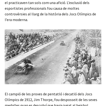
el practicaven tan sols com una afició. L’exclusió dels
esportistes professionals fou causa de moltes
controvèrsies al llarg de la història dels Jocs Olímpics de
l’era moderna.
El campió de les proves de pentatló i decatló dels Jocs
Olímpics de 1912, Jim Thorpe, fou desposseït de les seves
medalles quan es descobrí que havia jugat al beisbol