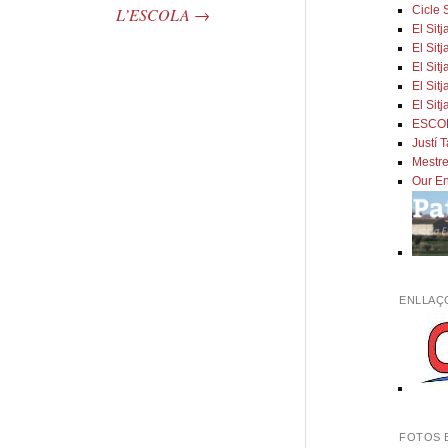
Cicle 
L’ESCOLA
→
El Sitj
El Sit
El Sitj
El Si
El Sit
ESCOL
Justí 
Mestres
Our En
ENLLAÇ
FOTOS 