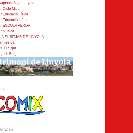
Superior Sitjar Linyola
ar Cicle Mitjà
jar Educació Física
ar Educació Infantil
tjar ESCOLA VERDA
jar Música
A EL SITJAR DE LINYOLA
Tant-se-val
. El Sitjar
glish Blog
OS
ESCOLA