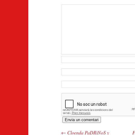
←
Cloenda PaDRiNoS y
F