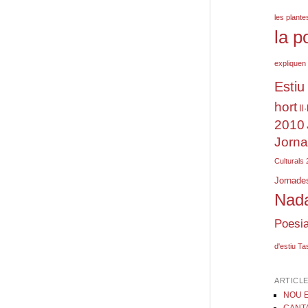
les plante
la p
expliquen 
Estiu
hort
Il
2010
Jorna
Culturals
Jornades
Nada
Poesi
d'estiu
Tas
ARTICL
NOU E