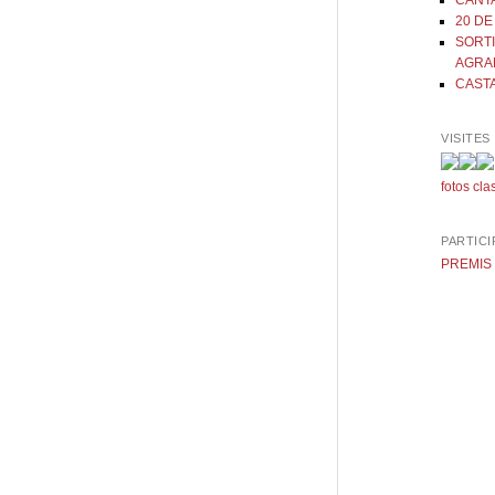
CANT
20 DE
SORTI
AGRA
CAST
VISITES
fotos
cla
PARTICI
PREMIS 