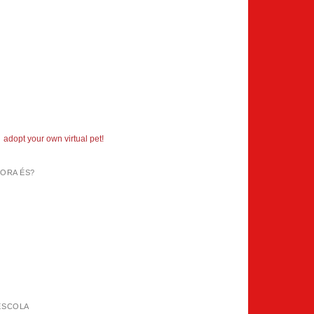
adopt your own virtual pet!
HORA ÉS?
ESCOLA