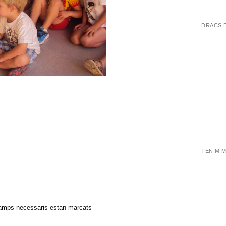
DRACS 
eix
TENIM 
amps necessaris estan marcats