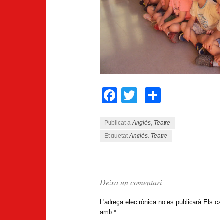
Facebook
Twitter
Compart
Publicat a
Anglès
,
Teatre
Etiquetat
Anglès
,
Teatre
Deixa un comentari
L'adreça electrònica no es publicarà
Els c
amb
*