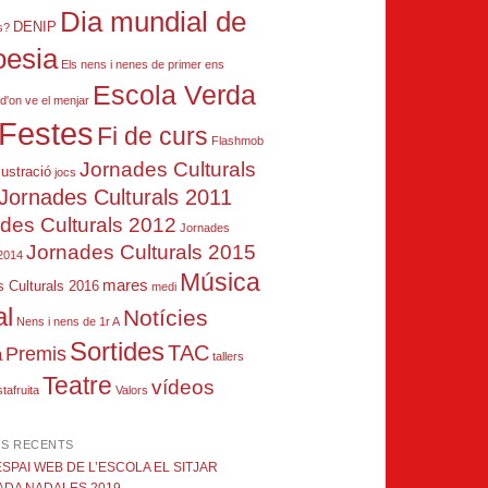
Dia mundial de
DENIP
s?
oesia
Els nens i nenes de primer ens
Escola Verda
d'on ve el menjar
Festes
Fi de curs
Flashmob
Jornades Culturals
·lustració
jocs
Jornades Culturals 2011
des Culturals 2012
Jornades
Jornades Culturals 2015
 2014
Música
mares
 Culturals 2016
medi
l
Notícies
Nens i nens de 1r A
Sortides
TAC
a
Premis
tallers
Teatre
vídeos
tafruita
Valors
ES RECENTS
SPAI WEB DE L’ESCOLA EL SITJAR