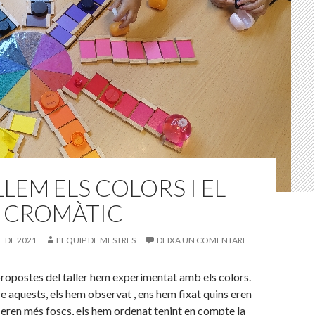
LEM ELS COLORS I EL
T CROMÀTIC
 DE 2021
L'EQUIP DE MESTRES
DEIXA UN COMENTARI
propostes del taller hem experimentat amb els colors.
 aquests, els hem observat , ens hem fixat quins eren
s eren més foscs, els hem ordenat tenint en compte la