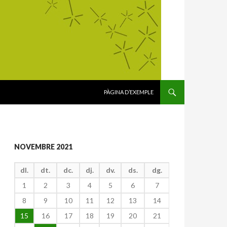
VÉS AL CONTINGUT
PÀGINA D’EXEMPLE
NOVEMBRE 2021
dl.
dt.
dc.
dj.
dv.
ds.
dg.
1
2
3
4
5
6
7
8
9
10
11
12
13
14
15
16
17
18
19
20
21