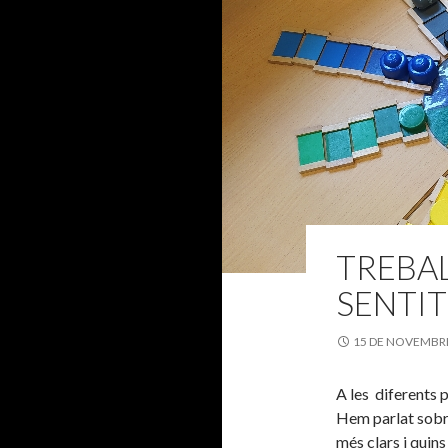
TREBAL
SENTI
15 DE NOVEMBRE
A les diferents 
Hem parlat sobre
més clars i quin