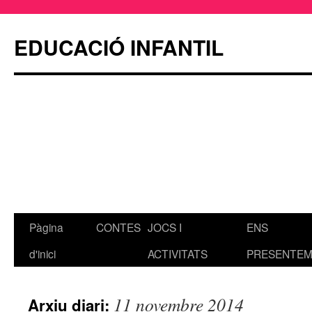
EDUCACIÓ INFANTIL
Pàgina
CONTES
JOCS I
ENS
Vés
d'inici
ACTIVITATS
PRESENTEM!
al
contingut
11 novembre 2014
Arxiu diari: