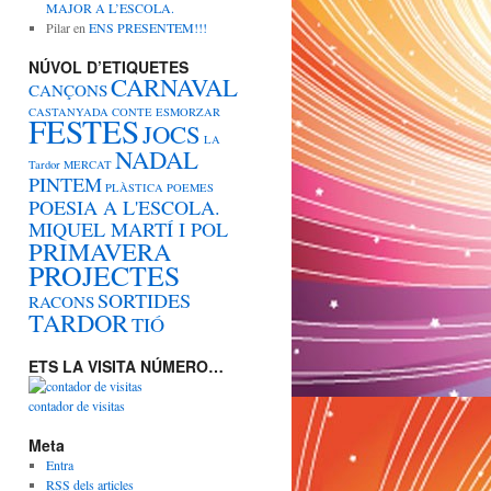
MAJOR A L’ESCOLA.
Pilar
en
ENS PRESENTEM!!!
NÚVOL D’ETIQUETES
CARNAVAL
CANÇONS
CASTANYADA
CONTE
ESMORZAR
FESTES
JOCS
LA
NADAL
Tardor
MERCAT
PINTEM
PLÀSTICA
POEMES
POESIA A L'ESCOLA.
MIQUEL MARTÍ I POL
PRIMAVERA
PROJECTES
SORTIDES
RACONS
TARDOR
TIÓ
ETS LA VISITA NÚMERO…
contador de visitas
Meta
Entra
RSS
dels articles