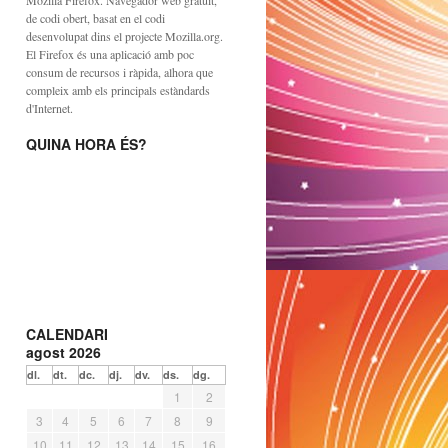
Mozilla Firefox. Navegador web gratuït,
de codi obert, basat en el codi
desenvolupat dins el projecte Mozilla.org.
El Firefox és una aplicació amb poc
consum de recursos i ràpida, alhora que
compleix amb els principals estàndards
d'Internet.
QUINA HORA ÉS?
CALENDARI
agost 2026
dl.
dt.
dc.
dj.
dv.
ds.
dg.
1
2
3
4
5
6
7
8
9
10
11
12
13
14
15
16