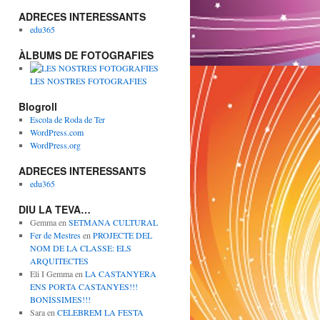
ADRECES INTERESSANTS
edu365
ÀLBUMS DE FOTOGRAFIES
LES NOSTRES FOTOGRAFIES
Blogroll
Escola de Roda de Ter
WordPress.com
WordPress.org
ADRECES INTERESSANTS
edu365
DIU LA TEVA…
Gemma
en
SETMANA CULTURAL
Fer de Mestres
en
PROJECTE DEL
NOM DE LA CLASSE: ELS
ARQUITECTES
Eli I Gemma
en
LA CASTANYERA
ENS PORTA CASTANYES!!!
BONÍSSIMES!!!
Sara
en
CELEBREM LA FESTA