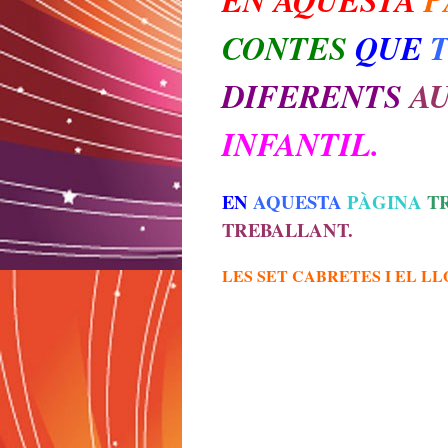
CONTES
QUE
T
DIFERENTS
A
INFANTIL.
EN
AQUESTA
PÀGINA
T
TREBALLANT.
LES SET CABRETES I EL LL