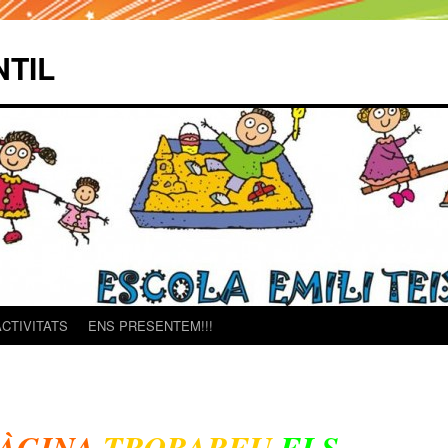
NTIL
ACTIVITATS
ENS PRESENTEM!!!
ÀGINA
TROBAREU
ELS