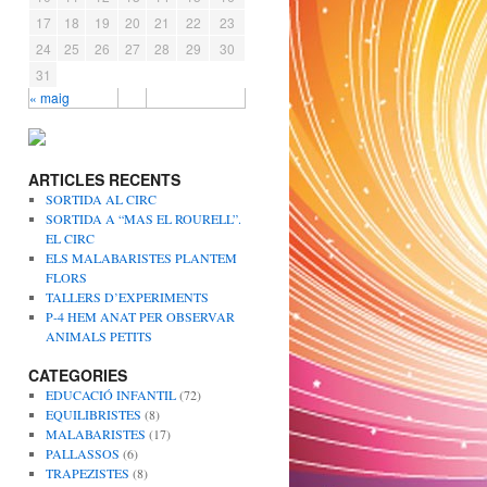
17
18
19
20
21
22
23
24
25
26
27
28
29
30
31
« maig
ARTICLES RECENTS
SORTIDA AL CIRC
SORTIDA A “MAS EL ROURELL”.
EL CIRC
ELS MALABARISTES PLANTEM
FLORS
TALLERS D’EXPERIMENTS
P-4 HEM ANAT PER OBSERVAR
ANIMALS PETITS
CATEGORIES
EDUCACIÓ INFANTIL
(72)
EQUILIBRISTES
(8)
MALABARISTES
(17)
PALLASSOS
(6)
TRAPEZISTES
(8)