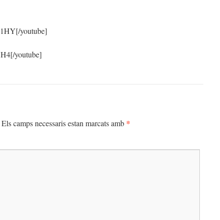
_1HY[/youtube]
SH4[/youtube]
*
Els camps necessaris estan marcats amb