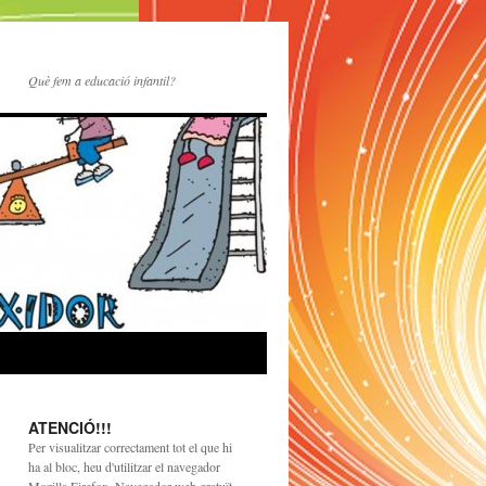
Què fem a educació infantil?
ATENCIÓ!!!
Per visualitzar correctament tot el que hi
ha al bloc, heu d'utilitzar el navegador