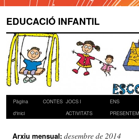
EDUCACIÓ INFANTIL
Pàgina
CONTES
JOCS I
ENS
Vés
d'inici
ACTIVITATS
PRESENTEM!
al
contingut
desembre de 2014
Arxiu mensual: