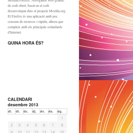
Mozilla Firefox. Navegador web gratuït,
de codi obert, basat en el codi
desenvolupat dins el projecte Mozilla.org.
El Firefox és una aplicació amb poc
consum de recursos i ràpida, alhora que
compleix amb els principals estàndards
d'Internet.
QUINA HORA ÉS?
CALENDARI
desembre 2013
dl.
dt.
dc.
dj.
dv.
ds.
dg.
1
2
3
4
5
6
7
8
9
10
11
12
13
14
15