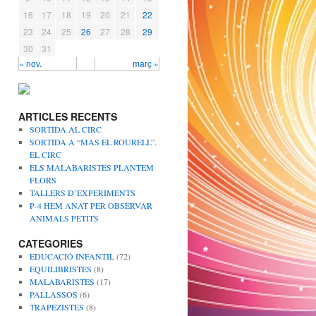
16
17
18
19
20
21
22
23
24
25
26
27
28
29
30
31
« nov.
març »
ARTICLES RECENTS
SORTIDA AL CIRC
SORTIDA A “MAS EL ROURELL”.
EL CIRC
ELS MALABARISTES PLANTEM
FLORS
TALLERS D’EXPERIMENTS
P-4 HEM ANAT PER OBSERVAR
ANIMALS PETITS
CATEGORIES
EDUCACIÓ INFANTIL
(72)
EQUILIBRISTES
(8)
MALABARISTES
(17)
PALLASSOS
(6)
TRAPEZISTES
(8)