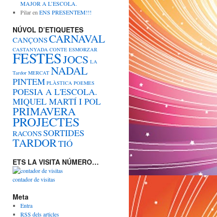
MAJOR A L’ESCOLA.
Pilar
en
ENS PRESENTEM!!!
NÚVOL D’ETIQUETES
CARNAVAL
CANÇONS
CASTANYADA
CONTE
ESMORZAR
FESTES
JOCS
LA
NADAL
Tardor
MERCAT
PINTEM
PLÀSTICA
POEMES
POESIA A L'ESCOLA.
MIQUEL MARTÍ I POL
PRIMAVERA
PROJECTES
SORTIDES
RACONS
TARDOR
TIÓ
ETS LA VISITA NÚMERO…
contador de visitas
Meta
Entra
RSS
dels articles