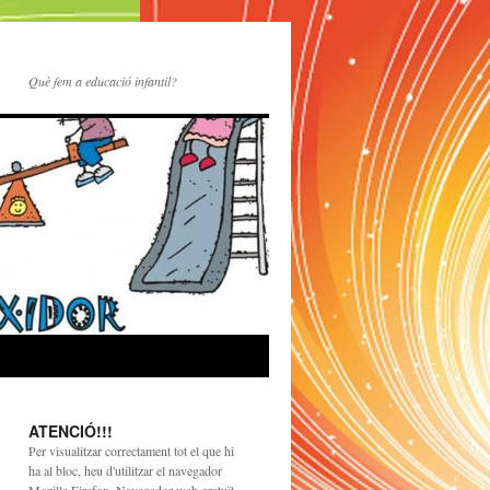
Què fem a educació infantil?
ATENCIÓ!!!
Per visualitzar correctament tot el que hi
ha al bloc, heu d'utilitzar el navegador