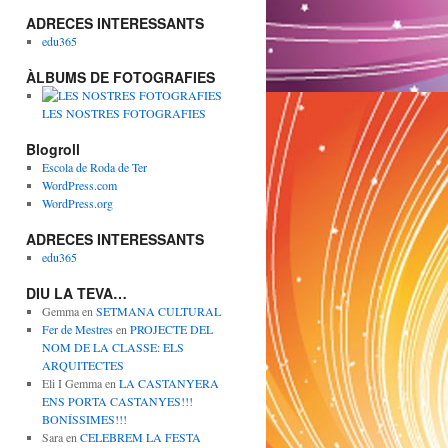
ADRECES INTERESSANTS
edu365
ÀLBUMS DE FOTOGRAFIES
LES NOSTRES FOTOGRAFIES
Blogroll
Escola de Roda de Ter
WordPress.com
WordPress.org
ADRECES INTERESSANTS
edu365
DIU LA TEVA…
Gemma
en
SETMANA CULTURAL
Fer de Mestres
en
PROJECTE DEL
NOM DE LA CLASSE: ELS
ARQUITECTES
Eli I Gemma
en
LA CASTANYERA
ENS PORTA CASTANYES!!!
BONÍSSIMES!!!
Sara
en
CELEBREM LA FESTA