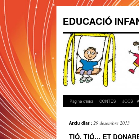
EDUCACIÓ INFA
Pàgina d'inici
CONTES
JOCS I 
Vés
al
29 desembre 2013
Arxiu diari:
contingut
TIÓ, TIÓ… ET DONAR