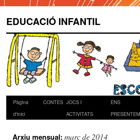
EDUCACIÓ INFANTIL
Pàgina
CONTES
JOCS I
ENS
Vés
d'inici
ACTIVITATS
PRESENTEM!
al
contingut
març de 2014
Arxiu mensual: