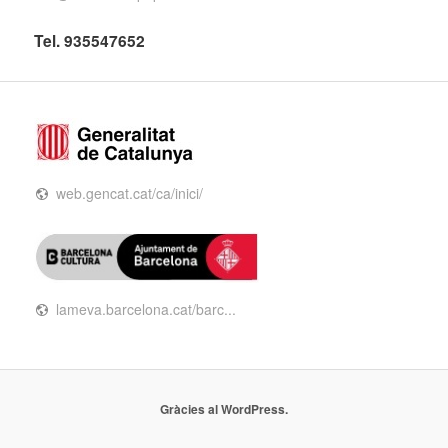
Tel. 935547652
web.gencat.cat/ca/inici/
lameva.barcelona.cat/barc...
Gràcies al WordPress.