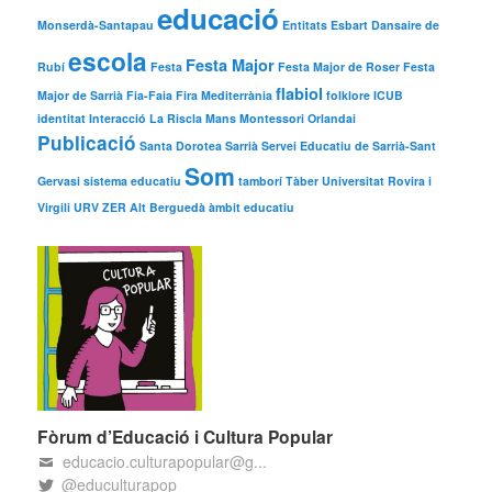
educació
Monserdà-Santapau
Entitats
Esbart Dansaire de
escola
Festa Major
Rubí
Festa
Festa Major de Roser
Festa
flabiol
Major de Sarrià
Fia-Faia
Fira Mediterrània
folklore
ICUB
identitat
Interacció
La Riscla
Mans
Montessori
Orlandai
Publicació
Santa Dorotea
Sarrià
Servei Educatiu de Sarrià-Sant
Som
Gervasi
sistema educatiu
tamborí
Tàber
Universitat Rovira i
Virgili
URV
ZER Alt Berguedà
àmbit educatiu
Fòrum d’Educació i Cultura Popular
educacio.culturapopular@g...
@educulturapop