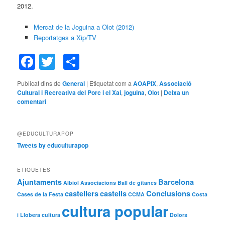
2012.
Mercat de la Joguina a Olot (2012)
Reportatges a Xip/TV
Facebook
Twitter
Comparteix
Publicat dins de
General
|
Etiquetat com a
AOAPIX
,
Associació
Cultural i Recreativa del Porc i el Xai
,
joguina
,
Olot
|
Deixa un
comentari
@EDUCULTURAPOP
Tweets by educulturapop
ETIQUETES
Ajuntaments
Barcelona
Albiol
Associacions
Ball de gitanes
castellers
castells
Conclusions
Cases de la Festa
CCMA
Costa
cultura popular
i Llobera
cultura
Dolors