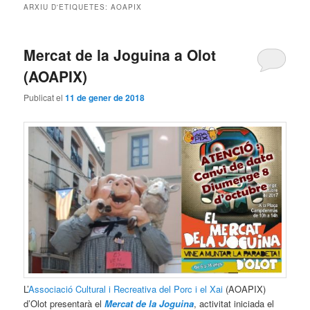
ARXIU D'ETIQUETES:
AOAPIX
principal
secundari
Mercat de la Joguina a Olot
(AOAPIX)
Publicat el
11 de gener de 2018
L’
Associació Cultural i Recreativa del Porc i el Xai
(AOAPIX)
d’Olot presentarà el
Mercat de la Joguina
, activitat iniciada el