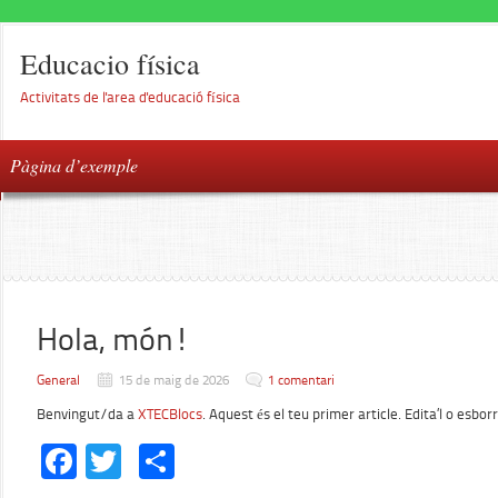
Educacio física
Activitats de l'area d'educació física
Pàgina d’exemple
Hola, món!
General
15 de maig de 2026
1 comentari
Benvingut/da a
XTECBlocs
. Aquest és el teu primer article. Edita’l o esbor
Facebook
Twitter
Comparteix