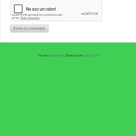
Fet amb
WordPress
. Dissenyat per
WebTuts.pl