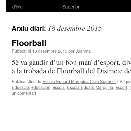
d'inici
Superior
al
contingut
18 desembre 2015
Arxiu diari:
Floorball
Publicat el
18 desembre 2015
per
Juanma
5è va gaudir d’un bon matí d’esport, div
a la trobada de Floorball del Districte d
Publicat dins de
Escola Eduard Marquina Cicle Superior
|
Etiqu
Educacio
,
educacion
,
escola
,
Escola Eduard Marquina
,
esport
,
un comentari