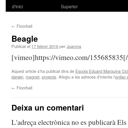
d'inici
Superior
al
contingut
←
Floorball
Beagle
Publicat el
17 febrer 2016
per
Juanma
[vimeo]https://vimeo.com/155685835[
Aquest article s'ha publicat dins de
Escola Eduard Marquina Cicl
darwin
,
magnet
,
projecte
. Afegiu a les adreces d'interès l'
enllaç
←
Floorball
Deixa un comentari
L'adreça electrònica no es publicarà
Els 