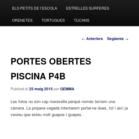
ELS PETITS DE l’ESCOLA
ESTRELLES SURFERES
al
ORENETES
TORTUGUES
TUCANS
contingut
principal
Navegació
←
Anteriors
Següents
→
pels
articles
PORTES OBERTES
PISCINA P4B
Publicat el
25 maig 2015
per
GEMMA
Les fotos no són cap meravella perquè només teníem una
càmera. La propera vegada intentarem portar-ne dues, tot i així ja
veureu que esteu molt guapos i guapes.