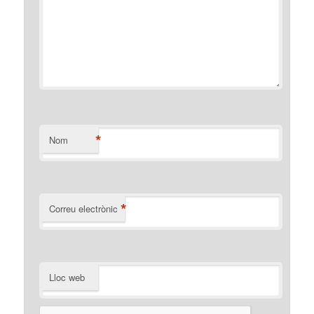
*
Nom
*
Correu electrònic
Lloc web