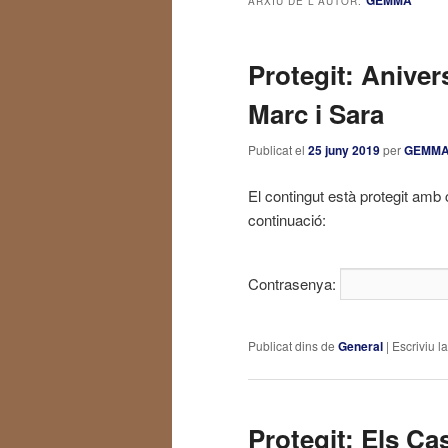
GEMMA
ARXIU DE L'AUTOR:
principal
secundari
Protegit: Aniver
Marc i Sara
Publicat el
25 juny 2019
per
GEMM
El contingut està protegit amb 
continuació:
Contrasenya:
Publicat dins de
General
|
Escriviu l
Protegit: Els Ca