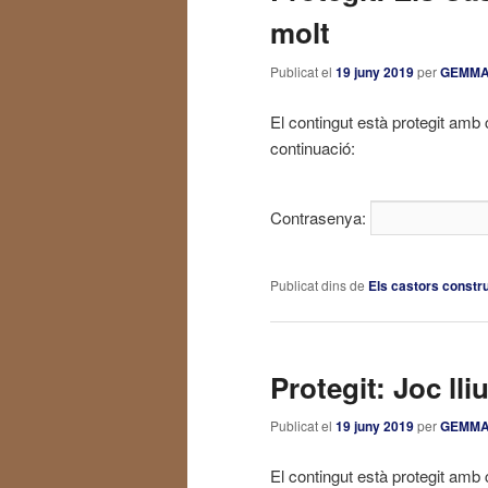
molt
Publicat el
19 juny 2019
per
GEMM
El contingut està protegit amb 
continuació:
Contrasenya:
Publicat dins de
Els castors constr
Protegit: Joc lli
Publicat el
19 juny 2019
per
GEMM
El contingut està protegit amb 