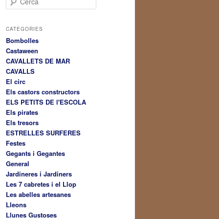
e
r
c
CATEGORIES
a
Bombolles
Castaween
CAVALLETS DE MAR
CAVALLS
El circ
Els castors constructors
ELS PETITS DE l'ESCOLA
Els pirates
Els tresors
ESTRELLES SURFERES
Festes
Gegants i Gegantes
General
Jardineres i Jardiners
Les 7 cabretes i el Llop
Les abelles artesanes
Lleons
Llunes Gustoses