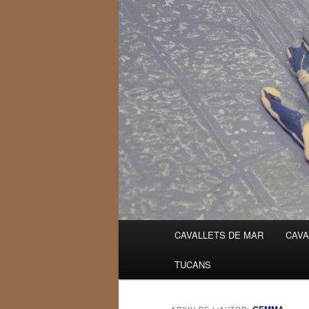
Menú
CAVALLETS DE MAR
CAVA
Aneu
Aneu
principal
TUCANS
al
al
contingut
contingut