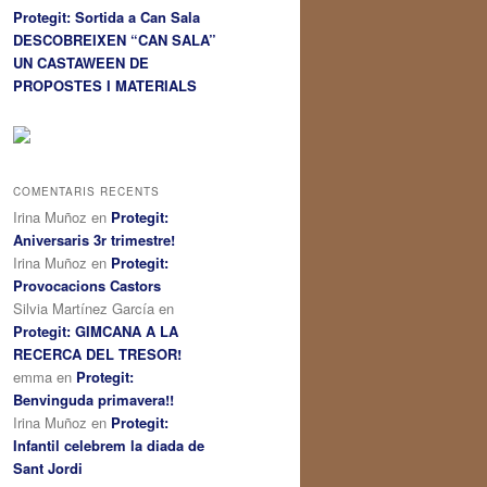
Protegit: Sortida a Can Sala
DESCOBREIXEN “CAN SALA”
UN CASTAWEEN DE
PROPOSTES I MATERIALS
COMENTARIS RECENTS
Irina Muñoz
en
Protegit:
Aniversaris 3r trimestre!
Irina Muñoz
en
Protegit:
Provocacions Castors
Silvia Martínez García
en
Protegit: GIMCANA A LA
RECERCA DEL TRESOR!
emma
en
Protegit:
Benvinguda primavera!!
Irina Muñoz
en
Protegit:
Infantil celebrem la diada de
Sant Jordi