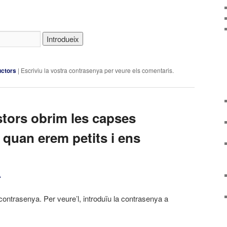
uctors
|
Escriviu la vostra contrasenya per veure els comentaris.
stors obrim les capses
 quan erem petits i ens
A
contrasenya. Per veure’l, introduïu la contrasenya a