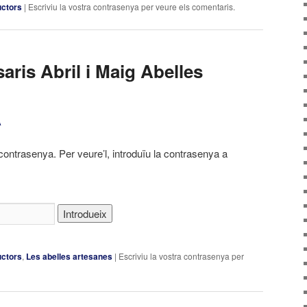
uctors
|
Escriviu la vostra contrasenya per veure els comentaris.
saris Abril i Maig Abelles
A
contrasenya. Per veure’l, introduïu la contrasenya a
uctors
,
Les abelles artesanes
|
Escriviu la vostra contrasenya per