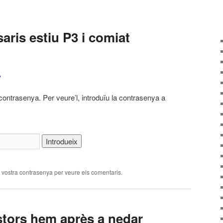
saris estiu P3 i comiat
A
contrasenya. Per veure’l, introduïu la contrasenya a
a vostra contrasenya per veure els comentaris.
stors hem après a nedar