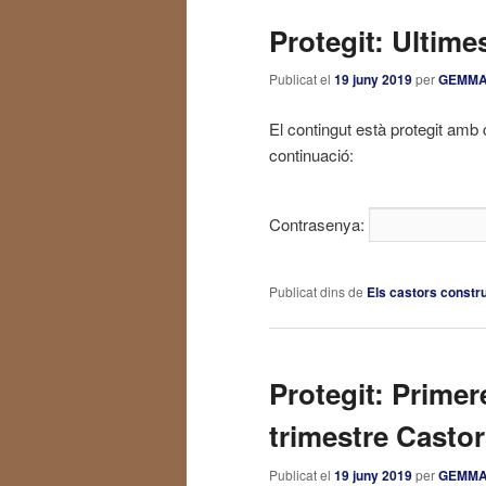
Protegit: Ultim
Publicat el
19 juny 2019
per
GEMM
El contingut està protegit amb 
continuació:
Contrasenya:
Publicat dins de
Els castors constr
Protegit: Primer
trimestre Casto
Publicat el
19 juny 2019
per
GEMM