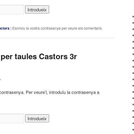
uctors
|
Escriviu la vostra contrasenya per veure els comentaris.
 per taules Castors 3r
A
contrasenya. Per veure’l, introduïu la contrasenya a