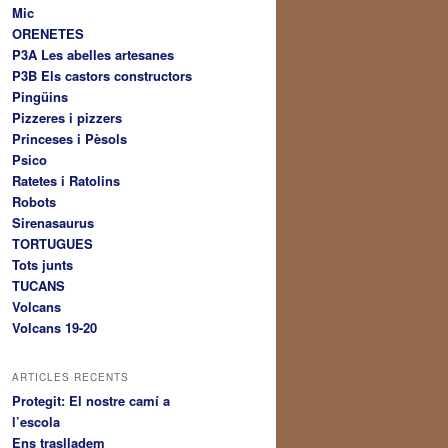
Mic
ORENETES
P3A Les abelles artesanes
P3B Els castors constructors
Pingüins
Pizzeres i pizzers
Princeses i Pèsols
Psico
Ratetes i Ratolins
Robots
Sirenasaurus
TORTUGUES
Tots junts
TUCANS
Volcans
Volcans 19-20
ARTICLES RECENTS
Protegit: El nostre camí a
l’escola
Ens traslladem