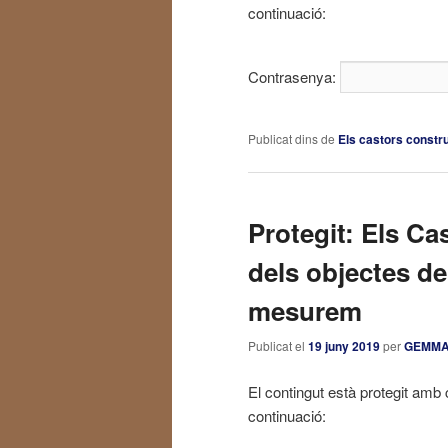
continuació:
Contrasenya:
Publicat dins de
Els castors constr
Protegit: Els Ca
dels objectes de
mesurem
Publicat el
19 juny 2019
per
GEMM
El contingut està protegit amb 
continuació: