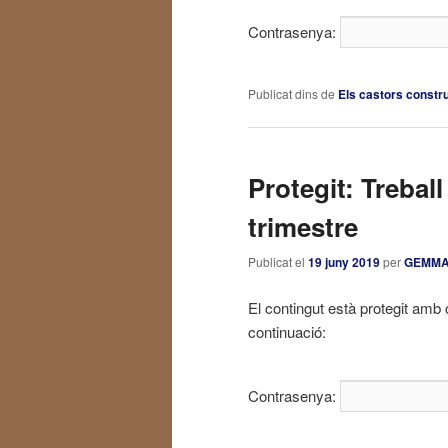
Contrasenya:
Publicat dins de
Els castors constr
Protegit: Treball
trimestre
Publicat el
19 juny 2019
per
GEMM
El contingut està protegit amb 
continuació:
Contrasenya: