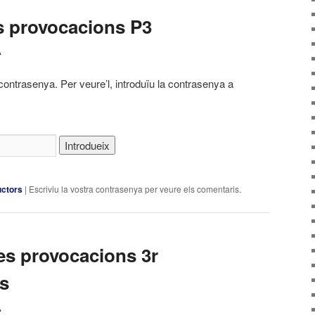
es provocacions P3
A
contrasenya. Per veure’l, introduïu la contrasenya a
uctors
|
Escriviu la vostra contrasenya per veure els comentaris.
es provocacions 3r
rs
A