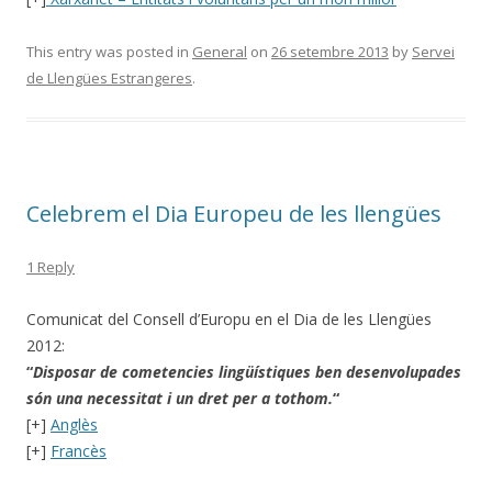
This entry was posted in
General
on
26 setembre 2013
by
Servei
de Llengües Estrangeres
.
Celebrem el Dia Europeu de les llengües
1 Reply
Comunicat del Consell d’Europu en el Dia de les Llengües
2012:
“
Disposar de cometencies lingüístiques ben desenvolupades
són una necessitat i un dret per a tothom.
“
[+]
Anglès
[+]
Francès