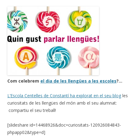
Com celebrem
el dia de les llengües a les escoles
?…
L’Escola Centelles de Constantí ha explorat en el seu blog
les
curiositats de les llengües del món amb el seu alumnat:
compartiu el seu treball!
[slideshare id=14468926&doc=curiositats-120926084843-
phpapp02&type=d]