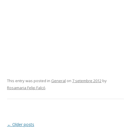
This entry was posted in
General
on
7 setembre 2012
by
Rosamaria Felip Falcó
.
Post
←
Older posts