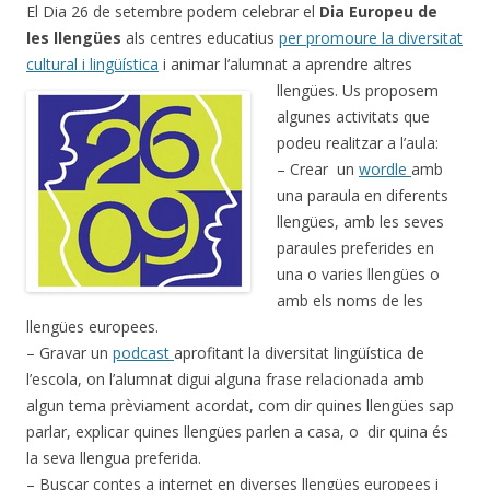
El Dia 26 de setembre podem celebrar el
Dia Europeu de
les llengües
als centres educatius
per promoure la diversitat
cultural i lingüística
i animar l’alumnat a aprendre altres
llengües.
Us proposem
algunes activitats que
podeu realitzar a l’aula:
– Crear un
wordle
amb
una paraula en diferents
llengües, amb les seves
paraules preferides en
una o varies llengües o
amb els noms de les
llengües europees.
– Gravar un
podcast
aprofitant la diversitat lingüística de
l’escola, on l’alumnat digui alguna frase relacionada amb
algun tema prèviament acordat, com dir quines llengües sap
parlar, explicar quines llengües parlen a casa, o dir quina és
la seva llengua preferida.
– Buscar contes a internet en diverses llengües europees i