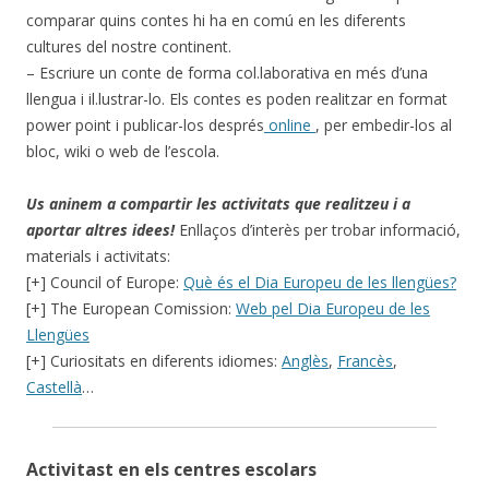
comparar quins contes hi ha en comú en les diferents
cultures del nostre continent.
– Escriure un conte de forma col.laborativa en més d’una
llengua i il.lustrar-lo. Els contes es poden realitzar en format
power point i publicar-los després
online
, per embedir-los al
bloc, wiki o web de l’escola.
Us aninem a compartir les activitats que realitzeu i a
aportar altres idees!
Enllaços d’interès per trobar informació,
materials i activitats:
[+] Council of Europe:
Què és el Dia Europeu de les llengües?
[+] The European Comission:
Web pel Dia Europeu de les
Llengües
[+] Curiositats en diferents idiomes:
Anglès
,
Francès
,
Castellà
…
Activitast en els centres escolars