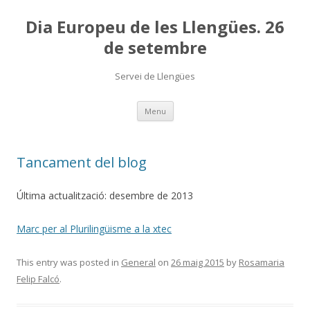
Dia Europeu de les Llengües. 26
de setembre
Servei de Llengües
Skip
Menu
to
content
Tancament del blog
Última actualització: desembre de 2013
Marc per al Plurilingüisme a la xtec
This entry was posted in
General
on
26 maig 2015
by
Rosamaria
Felip Falcó
.