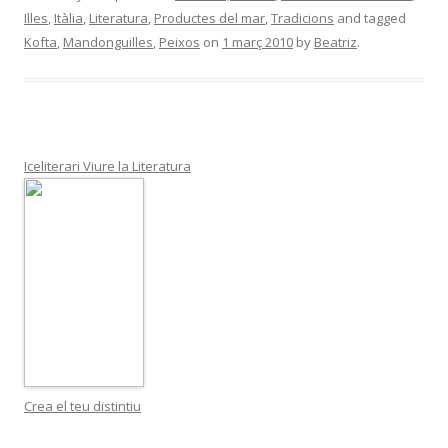
Illes
,
Itàlia
,
Literatura
,
Productes del mar
,
Tradicions
and tagged
Kofta
,
Mandonguilles
,
Peixos
on
1 març 2010
by
Beatriz
.
Iceliterari Viure la Literatura
Crea el teu distintiu