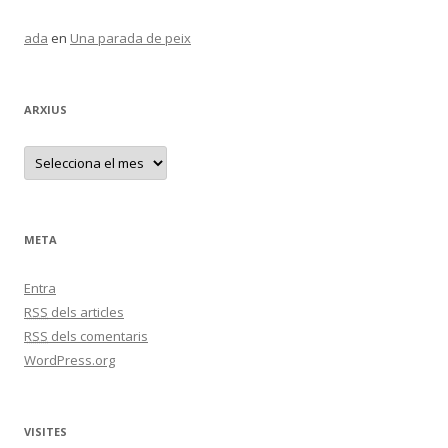
ada
en
Una parada de peix
ARXIUS
A
r
x
i
u
s
META
Entra
RSS
dels articles
RSS
dels comentaris
WordPress.org
VISITES