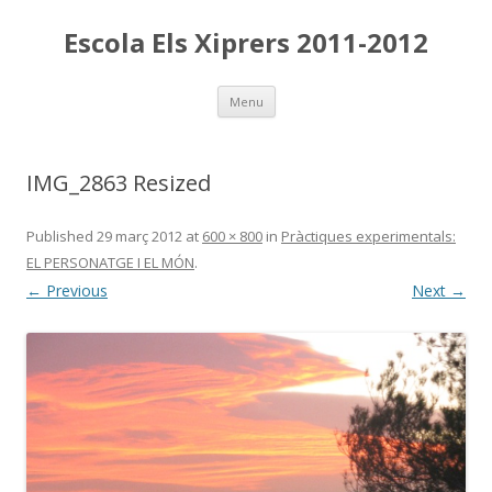
Escola Els Xiprers 2011-2012
Skip
Menu
to
content
IMG_2863 Resized
Published
29 març 2012
at
600 × 800
in
Pràctiques experimentals:
EL PERSONATGE I EL MÓN
.
← Previous
Next →