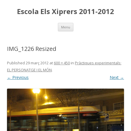
Escola Els Xiprers 2011-2012
Skip
Menu
to
content
IMG_1226 Resized
Published
29 març 2012
at
600 × 450
in
Pràctiques experimentals:
EL PERSONATGE I EL MÓN
.
← Previous
Next →