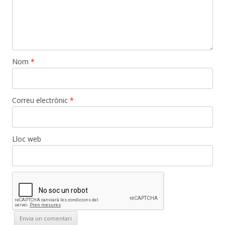
Nom
*
Correu electrònic
*
Lloc web