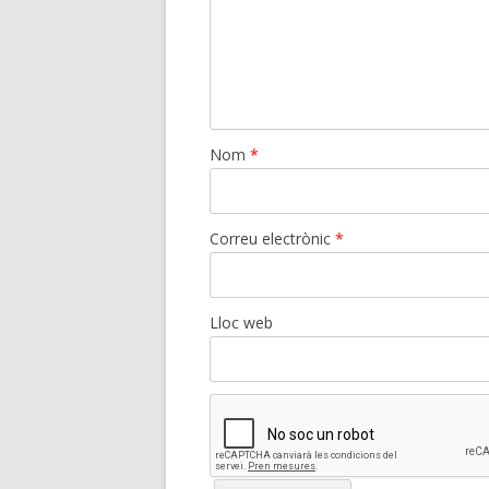
Nom
*
Correu electrònic
*
Lloc web