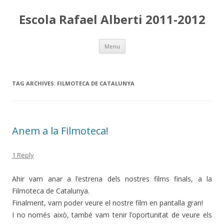
Escola Rafael Alberti 2011-2012
Skip
Menu
to
content
TAG ARCHIVES:
FILMOTECA DE CATALUNYA
Anem a la Filmoteca!
1 Reply
Ahir vam anar a l’estrena dels nostres films finals, a la
Filmoteca de Catalunya.
Finalment, vam poder veure el nostre film en pantalla gran!
I no només això, també vam tenir l’oportunitat de veure els