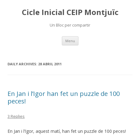
Cicle Inicial CEIP Montjuïc
Un Bloc per compartir
Skip
Menu
to
content
DAILY ARCHIVES:
28 ABRIL 2011
En Jan i l’Igor han fet un puzzle de 100
peces!
3 Replies
En Jan i l’Igor, aquest matí, han fet un puzzle de 100 peces!