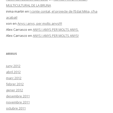
MULTICULTURAL DE LA BRUNA
inma martin
en
I conte contat, el projecte de l’Edat Mitja, s’ha
acabat!
xon
en
Anys i anys, per molts anys!!!!
Alex Carrasco
en
ANYS I ANYS PER MOLTS ANYS.
Alex Carrasco
en
ANYS I ANYS PER MOLTS ANYS!
ARXIUS
juny 2012
abril 2012
març 2012
febrer 2012
gener 2012
desembre 2011
novembre 2011
octubre 2011