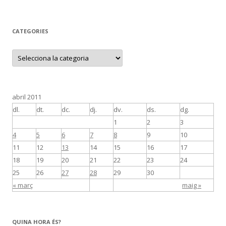
CATEGORIES
C
a
t
e
g
o
r
abril 2011
i
e
dl.
dt.
dc.
dj.
dv.
ds.
dg.
s
1
2
3
4
5
6
7
8
9
10
11
12
13
14
15
16
17
18
19
20
21
22
23
24
25
26
27
28
29
30
« març
maig »
QUINA HORA ÉS?