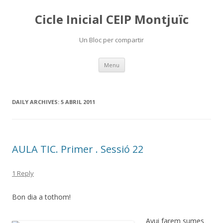
Cicle Inicial CEIP Montjuïc
Un Bloc per compartir
Skip
Menu
to
content
DAILY ARCHIVES:
5 ABRIL 2011
AULA TIC. Primer . Sessió 22
1 Reply
Bon dia a tothom!
Avui f
arem sumes