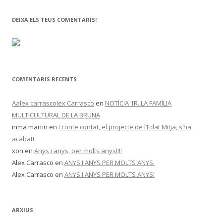
DEIXA ELS TEUS COMENTARIS!
COMENTARIS RECENTS
Aalex carrascolex Carrasco
en
NOTÍCIA 1R. LA FAMÍLIA
MULTICULTURAL DE LA BRUNA
inma martin
en
I conte contat, el projecte de l’Edat Mitja, s’ha
acabat!
xon
en
Anys i anys, per molts anys!!!!
Alex Carrasco
en
ANYS I ANYS PER MOLTS ANYS.
Alex Carrasco
en
ANYS I ANYS PER MOLTS ANYS!
ARXIUS