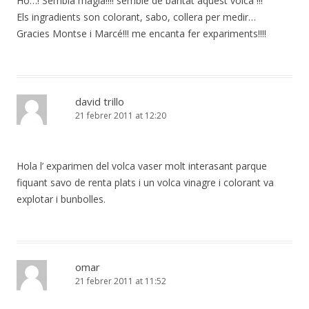
Ho…! Sembla mágia!!!! semble de baritat aquest volcá !!!
Els ingradients son colorant, sabo, collera per medir…
Gracies Montse i Marcé!!! me encanta fer expariments!!!!
david trillo
21 febrer 2011 at 12:20
Hola l’ exparimen del volca vaser molt interasant parque
fiquant savo de renta plats i un volca vinagre i colorant va
explotar i bunbolles.
omar
21 febrer 2011 at 11:52