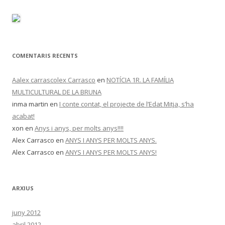
COMENTARIS RECENTS
Aalex carrascolex Carrasco
en
NOTÍCIA 1R. LA FAMÍLIA
MULTICULTURAL DE LA BRUNA
inma martin
en
I conte contat, el projecte de l’Edat Mitja, s’ha
acabat!
xon
en
Anys i anys, per molts anys!!!!
Alex Carrasco
en
ANYS I ANYS PER MOLTS ANYS.
Alex Carrasco
en
ANYS I ANYS PER MOLTS ANYS!
ARXIUS
juny 2012
abril 2012