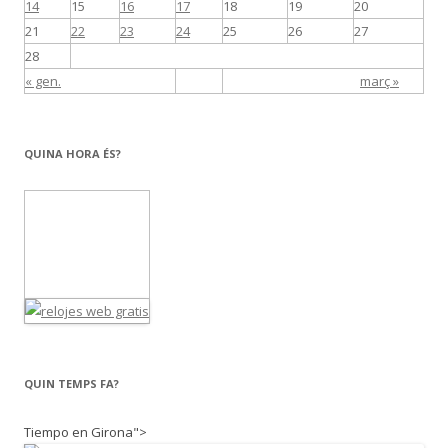
14
15
16
17
18
19
20
21
22
23
24
25
26
27
28
« gen.
març »
QUINA HORA ÉS?
QUIN TEMPS FA?
Tiempo en Girona">