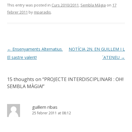
This entry was posted in
Curs 2010/2011
,
Sembla Màgia
on
17
febrer 2011
by
mparadis
.
Post
←
Ensenyaments Alternatius.
NOTÍCIA 2N. EN GUILLEM I L
navigation
El sastre valent!
´ATENEU
→
15 thoughts on “
PROJECTE INTERDISCIPLINARI : OH!
SEMBLA MÀGIA!
”
guillem ribas
25 febrer 2011 at 08:12