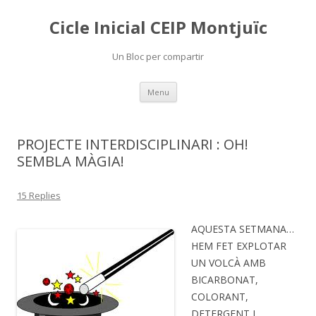
Cicle Inicial CEIP Montjuïc
Un Bloc per compartir
Skip
Menu
to
content
PROJECTE INTERDISCIPLINARI : OH!
SEMBLA MÀGIA!
15 Replies
AQUESTA SETMANA…
HEM FET EXPLOTAR
UN VOLCÀ AMB
BICARBONAT,
COLORANT,
DETERGENT I