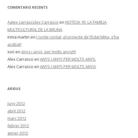
COMENTARIS RECENTS
Aalex carrascolex Carrasco
en
NOTÍCIA 1R. LA FAMÍLIA
MULTICULTURAL DE LA BRUNA
inma martin
en
I conte contat, el projecte de l’Edat Mitja, s’ha
acabat!
xon
en
Anys i anys, per molts anys!!!!
Alex Carrasco
en
ANYS I ANYS PER MOLTS ANYS.
Alex Carrasco
en
ANYS I ANYS PER MOLTS ANYS!
ARXIUS
juny 2012
abril 2012
març 2012
febrer 2012
gener 2012