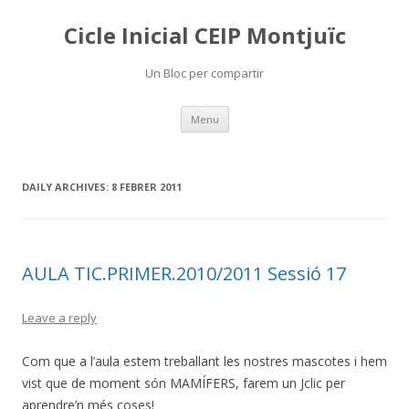
Cicle Inicial CEIP Montjuïc
Un Bloc per compartir
Skip
Menu
to
content
DAILY ARCHIVES:
8 FEBRER 2011
AULA TIC.PRIMER.2010/2011 Sessió 17
Leave a reply
Com que a l’aula estem treballant les nostres mascotes i hem
vist que de moment són MAMÍFERS, farem un Jclic per
aprendre’n més coses!