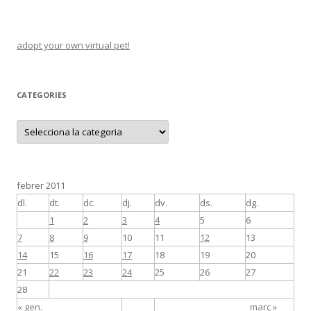
adopt your own virtual pet!
CATEGORIES
C
a
t
e
g
o
r
febrer 2011
i
e
dl.
dt.
dc.
dj.
dv.
ds.
dg.
s
1
2
3
4
5
6
7
8
9
10
11
12
13
14
15
16
17
18
19
20
21
22
23
24
25
26
27
28
« gen.
març »