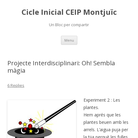
Cicle Inicial CEIP Montjuïc
Un Bloc per compartir
Skip
Menu
to
content
Projecte Interdisciplinari: Oh! Sembla
màgia
6 Replies
Experiment 2 : Les
plantes.
Hem aprés que les
plantes beuen amb les
arrels. L’aigua puja per
la tija perquè les fulles