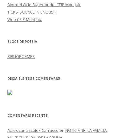
Bloc del Cicle Superior del CEIP Montjuïc
TICK6: SCIENCE IN ENGLISH
Web CEIP Montjuïc
BLOCS DE POESIA
BIBLIOPOEMES
DEIXA ELS TEUS COMENTARIS!
COMENTARIS RECENTS
Aalex carrascolex Carrasco
en
NOTÍCIA 1R. LA FAMÍLIA
MULTICULTURAL DE LA BRUNA