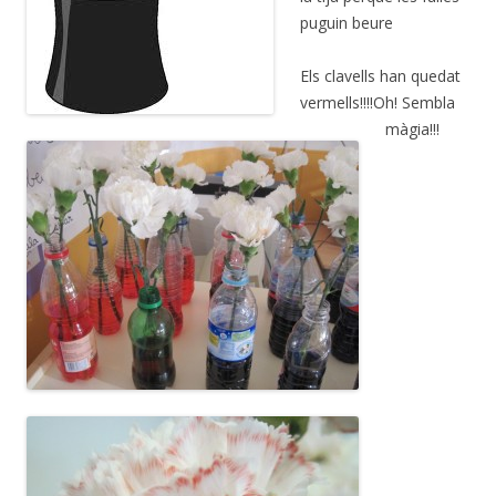
puguin beure
Els clavells han quedat
vermells!!!!Oh! Sembla
màgia!!!