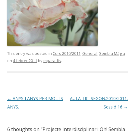
This entry was posted in
Curs 2010/2011
,
General
,
Sembla Màgia
on
4 febrer 2011
by
mparadis
.
Post
←
ANYS I ANYS PER MOLTS
AULA TIC. SEGON.2010/2011.
navigation
ANYS.
Sessió 16
→
6 thoughts on “
Projecte Interdisciplinari: Oh! Sembla