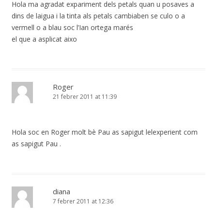
Hola ma agradat expariment dels petals quan u posaves a
dins de laigua i la tinta als petals cambiaben se culo o a
vermell o a blau soc l’Ian ortega marés
el que a asplicat aixo
Roger
21 febrer 2011 at 11:39
Hola soc en Roger molt bè Pau as sapigut lelexperient com
as sapigut Pau .
diana
7 febrer 2011 at 12:36