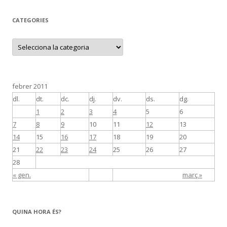
CATEGORIES
C
a
t
e
g
o
r
febrer 2011
i
e
dl.
dt.
dc.
dj.
dv.
ds.
dg.
s
1
2
3
4
5
6
7
8
9
10
11
12
13
14
15
16
17
18
19
20
21
22
23
24
25
26
27
28
« gen.
març »
QUINA HORA ÉS?