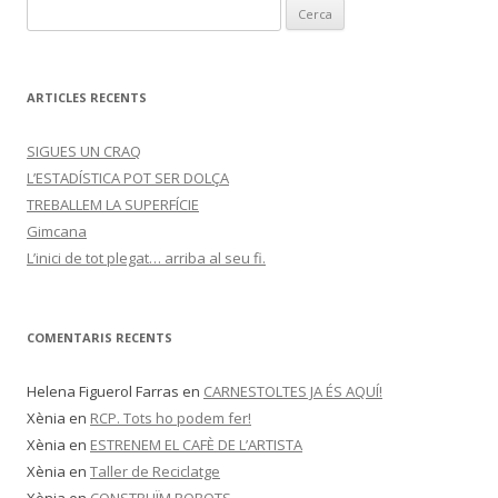
C
e
r
c
ARTICLES RECENTS
a
:
SIGUES UN CRAQ
L’ESTADÍSTICA POT SER DOLÇA
TREBALLEM LA SUPERFÍCIE
Gimcana
L’inici de tot plegat… arriba al seu fi.
COMENTARIS RECENTS
Helena Figuerol Farras
en
CARNESTOLTES JA ÉS AQUÍ!
Xènia
en
RCP. Tots ho podem fer!
Xènia
en
ESTRENEM EL CAFÈ DE L’ARTISTA
Xènia
en
Taller de Reciclatge