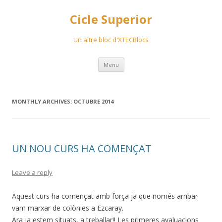
Cicle Superior
Un altre bloc d'XTECBlocs
Skip
Menu
to
content
MONTHLY ARCHIVES:
OCTUBRE 2014
UN NOU CURS HA COMENÇAT
Leave a reply
Aquest curs ha començat amb força ja que només arribar
vam marxar de colònies a Ezcaray.
Ara ja estem situats, a treballar!! Les primeres avaluacions