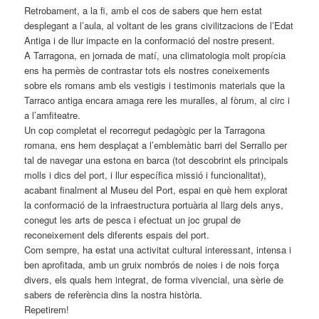
Retrobament, a la fi, amb el cos de sabers que hem estat
desplegant a l’aula, al voltant de les grans civilitzacions de l’Edat
Antiga i de llur impacte en la conformació del nostre present.
A Tarragona, en jornada de matí, una climatologia molt propícia
ens ha permès de contrastar tots els nostres coneixements
sobre els romans amb els vestigis i testimonis materials que la
Tarraco antiga encara amaga rere les muralles, al fòrum, al circ i
a l’amfiteatre.
Un cop completat el recorregut pedagògic per la Tarragona
romana, ens hem desplaçat a l’emblemàtic barri del Serrallo per
tal de navegar una estona en barca (tot descobrint els principals
molls i dics del port, i llur específica missió i funcionalitat),
acabant finalment al Museu del Port, espai en què hem explorat
la conformació de la infraestructura portuària al llarg dels anys,
conegut les arts de pesca i efectuat un joc grupal de
reconeixement dels diferents espais del port.
Com sempre, ha estat una activitat cultural interessant, intensa i
ben aprofitada, amb un gruix nombrós de noies i de nois força
divers, els quals hem integrat, de forma vivencial, una sèrie de
sabers de referència dins la nostra història.
Repetirem!