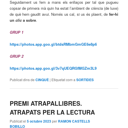
Seguidament us fem a mans els enllaços per tal que pugueu
copsar de primera mà quin ha estat l’ambient de ciència (de luxe)
de què hem gaudit avui. Només us cal, si us és plaent, de
fer-hi
un
clic
a sobre
.
GRUP 1
https://photos.app.goo.gl/btdsRMbmGmGE6e8p6
GRUP 2
https://photos.app.goo.gl/3v7qUEQRGfMGZm3L9
Publicat dins de
CINQUÈ
|
Etiquetat com a
SORTIDES
PREMI ATRAPALLIBRES.
ATRAPATS PER LA LECTURA
Publicat el
5 octubre 2023
per
RAMON CASTELLS
BOBILLO