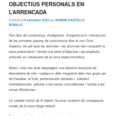
OBJECTIUS PERSONALS EN
principal
secundari
L’ARRENCADA
Publicat el
9 setembre 2025
per
RAMON CASTELLS
BOBILLO
Són dies de coneixença, d’adaptació, d’organització i d’execució
de les primeres passes de convivència dins el nou Cicle
Superior, fet pel qual les alumnes i els alumnes han compartit la
seva presentació i també una sèrie d’objectius i de propòsits
enfocats en l’esdevenir de la nova etapa formativa.
Noies i nois han anat desplegant una elàstica teranyina de
descoberta de tots i cadascun dels integrants dels tres grups per
tal d’acabar, al final, perfectament retratats i, sobretot,
interrelacionats, gràcies a les seves coincidències i també a les
seves diferències.
Un cabdell vistós de fil elàstic ha anat conduint els compassos
incials de la seva llarga relació.