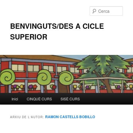
Cerca
BENVINGUTS/DES A CICLE
SUPERIOR
Menú
Inici
CINQUÈ CURS
SISÈ CURS
Aneu
Aneu
principal
al
al
RAMON CASTELLS BOBILLO
ARXIU DE L'AUTOR:
contingut
contingut