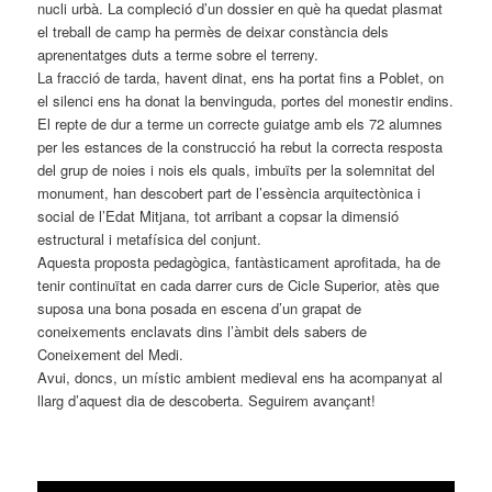
nucli urbà. La compleció d’un dossier en què ha quedat plasmat
el treball de camp ha permès de deixar constància dels
aprenentatges duts a terme sobre el terreny.
La fracció de tarda, havent dinat, ens ha portat fins a Poblet, on
el silenci ens ha donat la benvinguda, portes del monestir endins.
El repte de dur a terme un correcte guiatge amb els 72 alumnes
per les estances de la construcció ha rebut la correcta resposta
del grup de noies i nois els quals, imbuïts per la solemnitat del
monument, han descobert part de l’essència arquitectònica i
social de l’Edat Mitjana, tot arribant a copsar la dimensió
estructural i metafísica del conjunt.
Aquesta proposta pedagògica, fantàsticament aprofitada, ha de
tenir continuïtat en cada darrer curs de Cicle Superior, atès que
suposa una bona posada en escena d’un grapat de
coneixements enclavats dins l’àmbit dels sabers de
Coneixement del Medi.
Avui, doncs, un místic ambient medieval ens ha acompanyat al
llarg d’aquest dia de descoberta. Seguirem avançant!