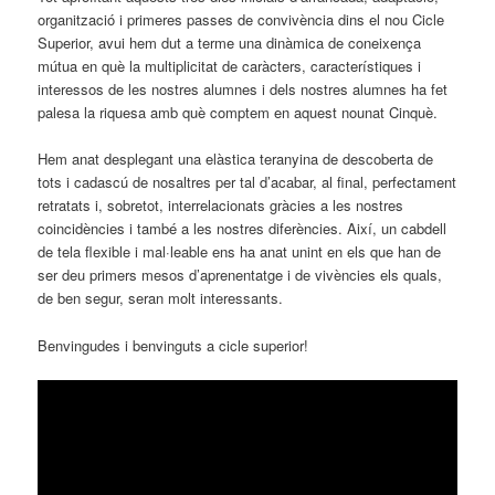
organització i primeres passes de convivència dins el nou Cicle
Superior, avui hem dut a terme una dinàmica de coneixença
mútua en què la multiplicitat de caràcters, característiques i
interessos de les nostres alumnes i dels nostres alumnes ha fet
palesa la riquesa amb què comptem en aquest nounat Cinquè.
Hem anat desplegant una elàstica teranyina de descoberta de
tots i cadascú de nosaltres per tal d’acabar, al final, perfectament
retratats i, sobretot, interrelacionats gràcies a les nostres
coincidències i també a les nostres diferències. Així, un cabdell
de tela flexible i mal·leable ens ha anat unint en els que han de
ser deu primers mesos d’aprenentatge i de vivències els quals,
de ben segur, seran molt interessants.
Benvingudes i benvinguts a cicle superior!