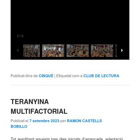
2
/
6
Publicat dins de
CINQUÈ
|
Etiquetat com a
CLUB DE LECTURA
TERANYINA
MULTIFACTORIAL
Publicat el
7 setembre 2023
per
RAMON CASTELLS
BOBILLO
Tot aprofitant aquests tres dies inicials d’arrancada, adaptació,