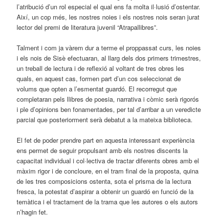
l’atribució d’un rol especial el qual ens fa molta il·lusió d’ostentar.
Així, un cop més, les nostres noies i els nostres nois seran jurat
lector del premi de literatura juvenil “Atrapallibres”.
Talment i com ja vàrem dur a terme el proppassat curs, les noies
i els nois de Sisè efectuaran, al llarg dels dos primers trimestres,
un treball de lectura i de reflexió al voltant de tres obres les
quals, en aquest cas, formen part d’un cos seleccionat de
volums que opten a l’esmentat guardó. El recorregut que
completaran pels llibres de poesia, narrativa i còmic serà rigorós
i ple d’opinions ben fonamentades, per tal d’arribar a un veredicte
parcial que posteriorment serà debatut a la mateixa biblioteca.
El fet de poder prendre part en aquesta interessant experiència
ens permet de seguir propulsant amb els nostres discents la
capacitat individual i col·lectiva de tractar diferents obres amb el
màxim rigor i de concloure, en el tram final de la proposta, quina
de les tres composicions ostenta, sota el prisma de la lectura
fresca, la potestat d’aspirar a obtenir un guardó en funció de la
temàtica i el tractament de la trama que les autores o els autors
n’hagin fet.