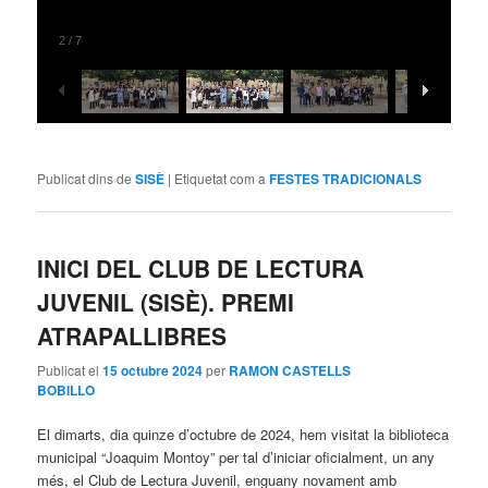
2
/
7
Publicat dins de
SISÈ
|
Etiquetat com a
FESTES TRADICIONALS
INICI DEL CLUB DE LECTURA
JUVENIL (SISÈ). PREMI
ATRAPALLIBRES
Publicat el
15 octubre 2024
per
RAMON CASTELLS
BOBILLO
El dimarts, dia quinze d’octubre de 2024, hem visitat la biblioteca
municipal “Joaquim Montoy” per tal d’iniciar oficialment, un any
més, el Club de Lectura Juvenil, enguany novament amb