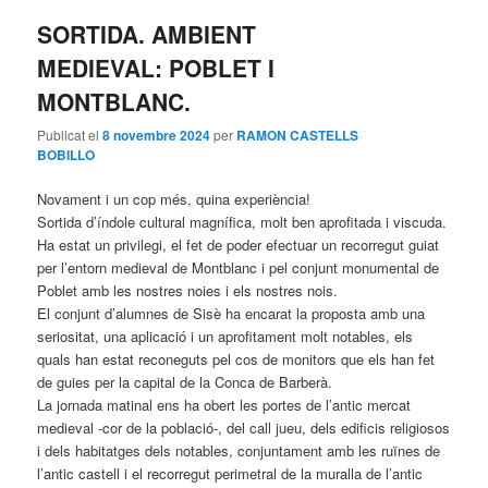
SORTIDA. AMBIENT
MEDIEVAL: POBLET I
MONTBLANC.
Publicat el
8 novembre 2024
per
RAMON CASTELLS
BOBILLO
Novament i un cop més, quina experiència!
Sortida d’índole cultural magnífica, molt ben aprofitada i viscuda.
Ha estat un privilegi, el fet de poder efectuar un recorregut guiat
per l’entorn medieval de Montblanc i pel conjunt monumental de
Poblet amb les nostres noies i els nostres nois.
El conjunt d’alumnes de Sisè ha encarat la proposta amb una
seriositat, una aplicació i un aprofitament molt notables, els
quals han estat reconeguts pel cos de monitors que els han fet
de guies per la capital de la Conca de Barberà.
La jornada matinal ens ha obert les portes de l’antic mercat
medieval -cor de la població-, del call jueu, dels edificis religiosos
i dels habitatges dels notables, conjuntament amb les ruïnes de
l’antic castell i el recorregut perimetral de la muralla de l’antic