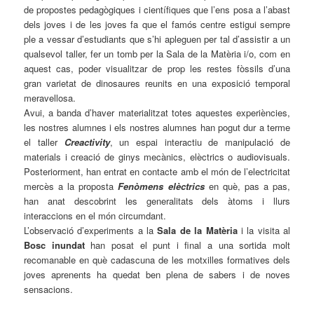
de propostes pedagògiques i científiques que l’ens posa a l’abast
dels joves i de les joves fa que el famós centre estigui sempre
ple a vessar d’estudiants que s’hi apleguen per tal d’assistir a un
qualsevol taller, fer un tomb per la Sala de la Matèria i/o, com en
aquest cas, poder visualitzar de prop les restes fòssils d’una
gran varietat de dinosaures reunits en una exposició temporal
meravellosa.
Avui, a banda d’haver materialitzat totes aquestes experiències,
les nostres alumnes i els nostres alumnes han pogut dur a terme
el taller
Creactivity
, un espai interactiu de manipulació de
materials i creació de ginys mecànics, elèctrics o audiovisuals.
Posteriorment, han entrat en contacte amb el món de l’electricitat
mercès a la proposta
Fenòmens elèctrics
en què, pas a pas,
han anat descobrint les generalitats dels àtoms i llurs
interaccions en el món circumdant.
L’observació d’experiments a la
Sala de la Matèria
i la visita al
Bosc inundat
han posat el punt i final a una sortida molt
recomanable en què cadascuna de les motxilles formatives dels
joves aprenents ha quedat ben plena de sabers i de noves
sensacions.