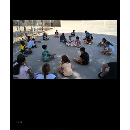
2
/
3