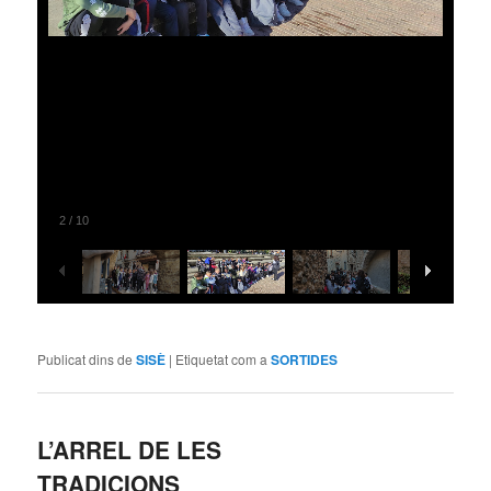
2
/
10
Publicat dins de
SISÈ
|
Etiquetat com a
SORTIDES
L’ARREL DE LES
TRADICIONS