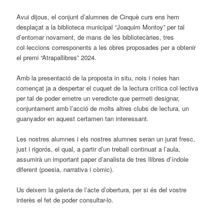
Avui dijous, el conjunt d’alumnes de Cinquè curs ens hem
desplaçat a la biblioteca municipal “Joaquim Montoy” per tal
d’entomar novament, de mans de les bibliotecàries, tres
col·leccions corresponents a les obres proposades per a obtenir
el premi “Atrapallibres” 2024.
Amb la presentació de la proposta in situ, nois i noies han
començat ja a despertar el cuquet de la lectura crítica col·lectiva
per tal de poder emetre un veredicte que permeti designar,
conjuntament amb l’acció de molts altres clubs de lectura, un
guanyador en aquest certamen tan interessant.
Les nostres alumnes i els nostres alumnes seran un jurat fresc,
just i rigorós, el qual, a partir d’un treball continuat a l’aula,
assumirà un important paper d’analista de tres llibres d’índole
diferent (poesia, narrativa i còmic).
Us deixem la galeria de l’acte d’obertura, per si és del vostre
interès el fet de poder consultar-lo.