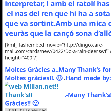
interpretar, i amb el ratolí ha
el nas del ren que hi ha a sot
que va sortint.Amb una mica d
veuràs que la cançó sona d’allò
[kml_flashembed movie=”http://dingo.care-
mail.com/cards/new/0422/Do-a-rain-deer.swf” 
height=”400″/]
Moltes Gràcies a..Many Thank’s fo
Moltes gràcies!!. 🙂
.
Hand made by:
.-Many Thank’s
Gràcies!! 🙂
[kml_flashembed