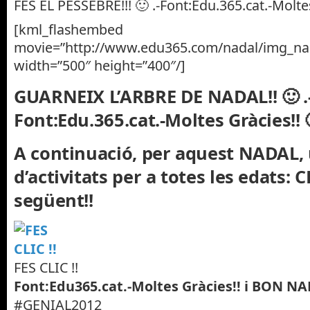
FES EL PESSEBRE!!! 🙂 .-Font:Edu.365.cat.-Moltes
[kml_flashembed
movie=”http://www.edu365.com/nadal/img_nad
width=”500″ height=”400″/]
GUARNEIX L’ARBRE DE NADAL!! 🙂 .
Font:Edu.365.cat.-Moltes Gràcies!! 
A continuació, per aquest NADAL,
d’activitats per a totes les edats: 
següent!!
FES CLIC !!
Font:Edu365.cat.-Moltes Gràcies!! i BON NAD
#GENIAL2012