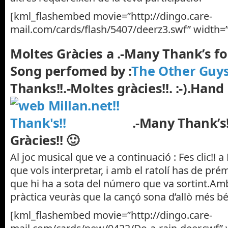
[kml_flashembed movie=”http://dingo.care-
mail.com/cards/flash/5407/deerz3.swf” width=”
Moltes Gràcies a .-Many Thank’s fo
Song perfomed by :
The Other Guys
Thanks!!.-Moltes gràcies!!. :-).
Hand 
.-Many Thank’s
Gràcies!! 🙂
Al joc musical que ve a continuació : Fes clic!! a 
que vols interpretar, i amb el ratolí has de pré
que hi ha a sota del número que va sortint.Am
pràctica veuràs que la cançó sona d’allò més bé
[kml_flashembed movie=”http://dingo.care-