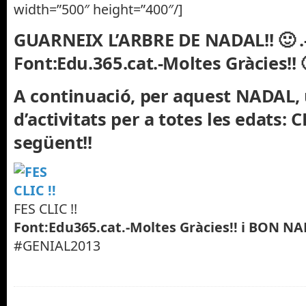
width=”500″ height=”400″/]
GUARNEIX L’ARBRE DE NADAL!! 🙂 .
Font:Edu.365.cat.-Moltes Gràcies!! 
A continuació, per aquest NADAL,
d’activitats per a totes les edats: 
següent!!
FES CLIC !!
Font:Edu365.cat.-Moltes Gràcies!! i BON NAD
#GENIAL2013