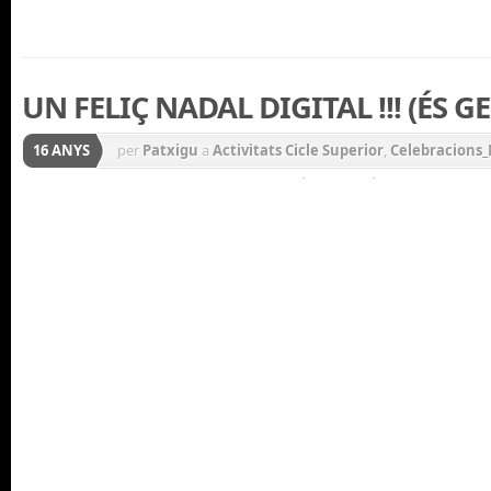
UN FELIÇ NADAL DIGITAL !!! (ÉS G
16 ANYS
per
Patxigu
a
Activitats Cicle Superior
,
Celebracions
Mig
,
Cinema i TV.
,
Educació
,
Educació Infantil
,
Festes 
Tradicions
,
General
,
Música
,
Nadal
,
Primària