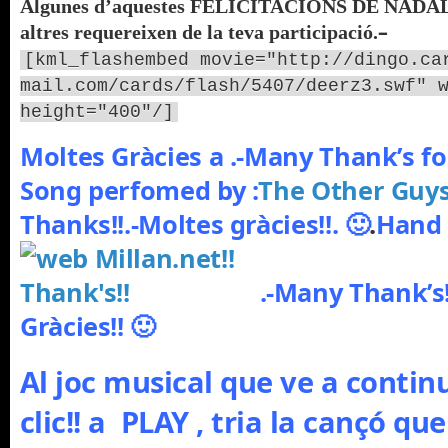
Algunes d’aquestes FELICITACIONS DE NADAL, 
–
altres requereixen de la teva participació.
[kml_flashembed movie="http://dingo.ca
mail.com/cards/flash/5407/deerz3.swf" 
height="400"/]
Moltes Gràcies a .-Many Thank’s fo
Song perfomed by :
The Other Guys
Thanks!!.-Moltes gràcies!!. 🙂
.
Hand 
.-Many Thank’s
Gràcies!! 🙂
Al joc musical que ve a continu
clic!! a PLAY , tria la cançó que