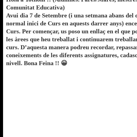
Observació
,
Primària
,
Recursos Blocs
,
Treballem
Comunitat Educativa)
Avui dia 7 de Setembre (i una setmana abans del q
normal inici de Curs en aquests darrer anys) enc
Curs. Per començar, us poso un enllaç en el que p
les àrees que heu treballat i continuarem treballa
curs. D’aquesta manera podreu recordar, repassar
coneixements de les diferents assignatures, cadasc
nivell. Bona Feina !! 😀