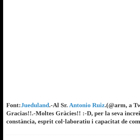
Font:
Jueduland
.-Al Sr.
Antonio Ruiz
.(@arm, a T
Gracias!!.-Moltes Gràcies!! :-D, per la seva increi
constància, esprit col·laboratiu i capacitat de co