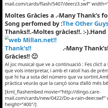
mail.com/cards/flash/5407/deerz3.swf” width=”
Moltes Gràcies a .-Many Thank’s fo
Song perfomed by :
The Other Guys
Thanks!!.-Moltes gràcies!!. :-).
Hand 
.-Many Thank’s
Gràcies!! 🙂
Al joc musical que ve a continuació : Fes clic!! a 
que vols interpretar, i amb el ratolí has de pré
que hi ha a sota del número que va sortint.Am
pràctica veuràs que la cançó sona d’allò més bé
[kml_flashembed movie=”http://dingo.care-
mail.com/cards/new/0422/Do-a-rain-deer.swf” 
height=”400″/]