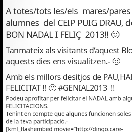
Infantil
,
Festes i Celebracions
,
Festes i Tradicions
,
Mú
A totes/tots les/els mares/pares 
Recursos Blocs
alumnes del CEIP PUIG DRAU, de
BON NADAL I FELIÇ 2013!! 🙂
Tanmateix als visitants d’aquest Bl
aquests dies ens visualitzen.- 🙂
Amb els millors desitjos de PAU,H
FELICITAT !! 🙂 #GENIAL2013 !!
Podeu aprofitar per felicitar el NADAL amb al
FELICITACIONS.
Tenint en compte que algunes funcionen soles 
de la teva participació.-
[kml_flashembed movie=”http://dingo.care-