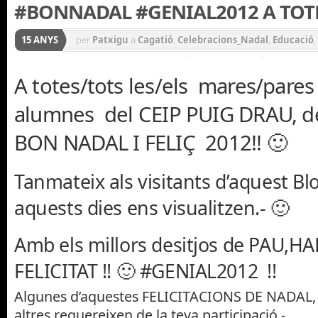
#BONNADAL #GENIAL2012 A TOTH
15 ANYS
per
Patxigu
a
Cagatió
,
Celebracions_Nadal
,
Educació
,
i Tradicions
,
General
,
Música
,
Nadal
,
Notícies
A totes/tots les/els mares/pares 
alumnes del CEIP PUIG DRAU, de
BON NADAL I FELIÇ 2012!! 🙂
Tanmateix als visitants d’aquest Bl
aquests dies ens visualitzen.- 🙂
Amb els millors desitjos de PAU,H
FELICITAT !! 🙂 #GENIAL2012 !!
Algunes d’aquestes FELICITACIONS DE NADAL, 
altres requereixen de la teva participació.-