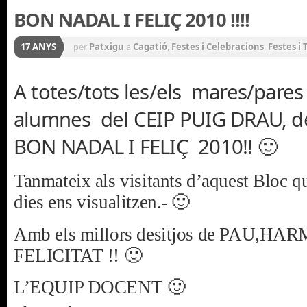
BON NADAL I FELIÇ 2010 !!!!
17 ANYS
per
Patxigu
a
Cagatió
,
Festes i Celebracions
,
Festes i 
Nadal
A totes/tots les/els mares/pares 
alumnes del CEIP PUIG DRAU, de
BON NADAL I FELIÇ 2010!! 🙂
Tanmateix als visitants d’aquest Bloc q
dies ens visualitzen.- 🙂
Amb els millors desitjos de PAU,HA
FELICITAT !! 🙂
L’EQUIP DOCENT 🙂