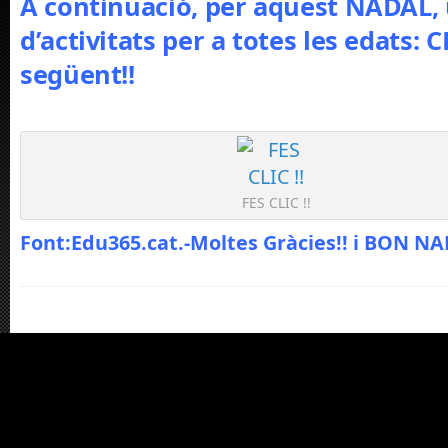
A continuació, per aquest NADAL,
d’activitats per a totes les edats: 
següent!!
FES CLIC !!
Font:Edu365.cat.-Moltes Gràcies!! i BON NAD