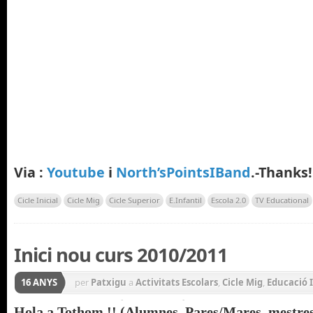
Via :
Youtube
i
North’sPointsIBand
.-Thanks!
Cicle Inicial
Cicle Mig
Cicle Superior
E.Infantil
Escola 2.0
TV Educational
Inici nou curs 2010/2011
16 ANYS
per
Patxigu
a
Activitats Escolars
,
Cicle Mig
,
Educació I
General
,
Lògica
,
Matemàtiques
,
Medi Social i Natura
Hola a Tothom !! (Alumnes. Pares/Mares, mestres..