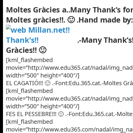
Moltes Gràcies a..Many Thank’s fo
Moltes gràcies!!. 🙂 .
Hand made by
.-Many Thank’s
Gràcies!! 🙂
[kml_flashembed
movie=”http://www.edu365.cat/nadal/img_nada
width=”500″ height=”400″/]
EL CAGATIÓ!!! 🙂 .-Font:Edu.365.cat.-Moltes Gràc
[kml_flashembed
movie=”http://www.edu365.cat/nadal/img_nada
width=”500″ height=”400″/]
FES EL PESSEBRE!!! 🙂 .-Font:Edu.365.cat.-Moltes
[kml_flashembed
movie=”http://www.edu365.com/nadal/img_nad