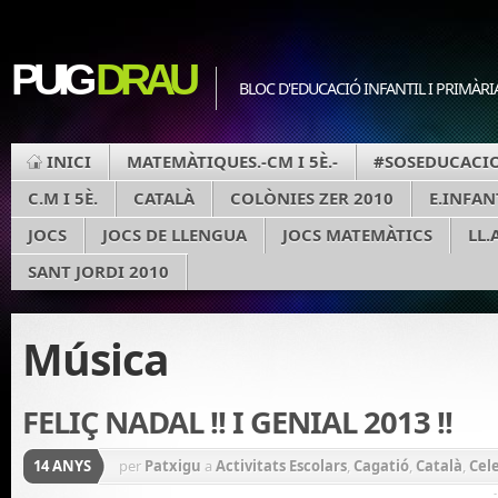
PUIG
DRAU
BLOC D'EDUCACIÓ INFANTIL I PRIMÀRI
INICI
MATEMÀTIQUES.-CM I 5È.-
#SOSEDUCACIO
C.M I 5È.
CATALÀ
COLÒNIES ZER 2010
E.INFAN
JOCS
JOCS DE LLENGUA
JOCS MATEMÀTICS
LL.
SANT JORDI 2010
Música
FELIÇ NADAL !! I GENIAL 2013 !!
14 ANYS
per
Patxigu
a
Activitats Escolars
,
Cagatió
,
Català
,
Cel