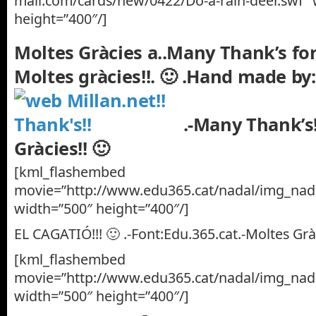
mail.com/cards/new/0422/Do-a-rain-deer.swf” 
height=”400″/]
Moltes Gràcies a..Many Thank’s fo
Moltes gràcies!!. 🙂 .
Hand made by
.-Many Thank’s
Gràcies!! 🙂
[kml_flashembed
movie=”http://www.edu365.cat/nadal/img_nada
width=”500″ height=”400″/]
EL CAGATIÓ!!! 🙂 .-Font:Edu.365.cat.-Moltes Gràc
[kml_flashembed
movie=”http://www.edu365.cat/nadal/img_nada
width=”500″ height=”400″/]