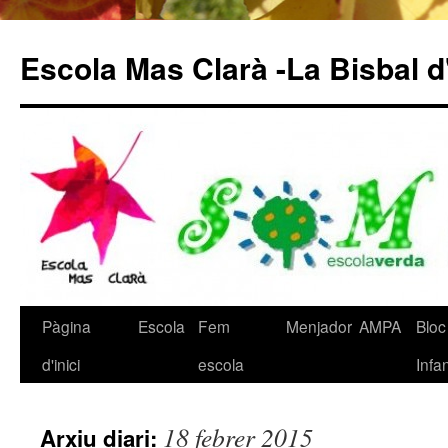
Escola Mas Clarà -La Bisbal 
Pàgina
Escola
Fem
Menjador
AMPA
Bloc
Vés
d'inici
escola
Infan
al
contingut
18 febrer 2015
Arxiu diari: