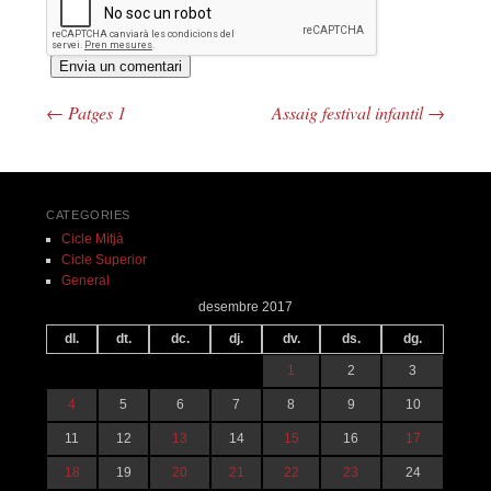
←
Patges 1
Assaig festival infantil
→
Navegació pels articles
CATEGORIES
Cicle Mitjà
Cicle Superior
General
desembre 2017
dl.
dt.
dc.
dj.
dv.
ds.
dg.
1
2
3
4
5
6
7
8
9
10
11
12
13
14
15
16
17
18
19
20
21
22
23
24