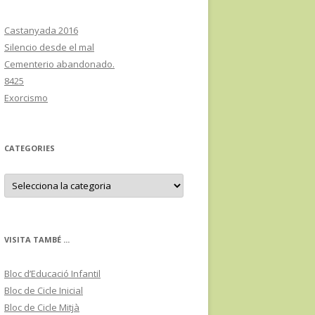
Castanyada 2016
Silencio desde el mal
Cementerio abandonado.
8425
Exorcismo
CATEGORIES
C
a
t
e
g
o
r
VISITA TAMBÉ ...
i
e
s
Bloc d’Educació Infantil
Bloc de Cicle Inicial
Bloc de Cicle Mitjà