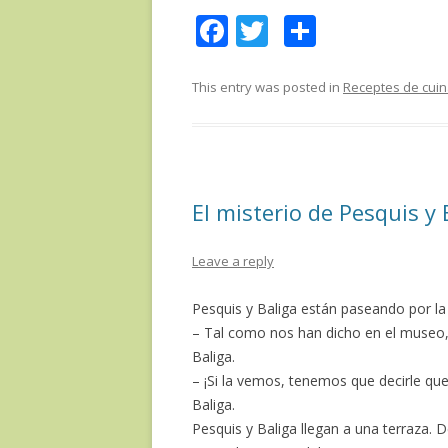
F
T
C
ac
w
o
e
itt
m
This entry was posted in
Receptes de cui
b
er
p
o
ar
o
te
El misterio de Pesquis y 
k
ix
Leave a reply
Pesquis y Baliga están paseando por la 
– Tal como nos han dicho en el museo, 
Baliga.
– ¡Si la vemos, tenemos que decirle que
Baliga.
Pesquis y Baliga llegan a una terraza. 