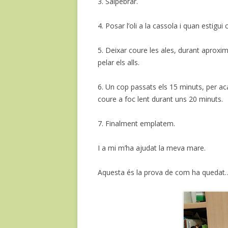
3. Salpebrar.
4. Posar l’oli a la cassola i quan estigui 
5. Deixar coure les ales, durant aproxi
pelar els alls.
6. Un cop passats els 15 minuts, per acaba
coure a foc lent durant uns 20 minuts.
7. Finalment emplatem.
I a mi m’ha ajudat la meva mare.
Aquesta és la prova de com ha queda