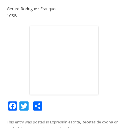
Gerard Rodriguez Franquet
1CSB
F
T
C
ac
w
o
e
itt
m
This entry was posted in
Expresión escrita
,
Recetas de cocina
on