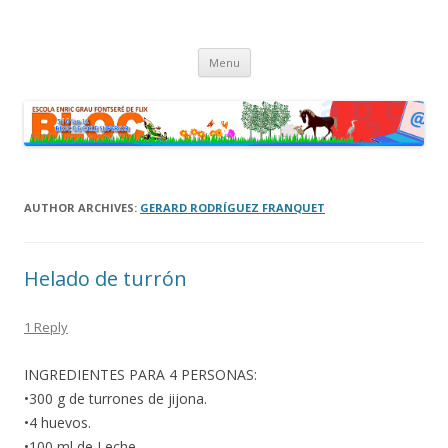
cinc i sis fan onze
Bloc dels alumnes de Cicle Superior de l'escola Enric Grau Fontseré
Skip
de Flix
Menu
to
content
AUTHOR ARCHIVES:
GERARD RODRÍGUEZ FRANQUET
Helado de turrón
1 Reply
INGREDIENTES PARA 4 PERSONAS:
•300 g de turrones de jijona.
•4 huevos.
•100 ml de Leche.