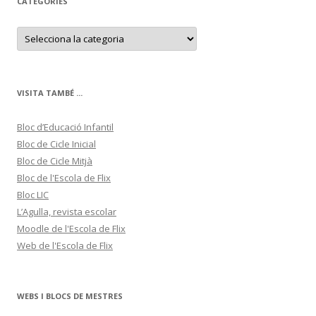
CATEGORIES
C
a
t
e
g
o
r
VISITA TAMBÉ ...
i
e
s
Bloc d’Educació Infantil
Bloc de Cicle Inicial
Bloc de Cicle Mitjà
Bloc de l'Escola de Flix
Bloc LIC
L’Agulla, revista escolar
Moodle de l'Escola de Flix
Web de l'Escola de Flix
WEBS I BLOCS DE MESTRES