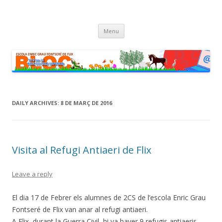
cinc i sis fan onze
Bloc dels alumnes de Cicle Superior de l'escola Enric Grau Fontseré
Skip
de Flix
Menu
to
content
DAILY ARCHIVES:
8 DE MARÇ DE 2016
Visita al Refugi Antiaeri de Flix
Leave a reply
El dia 17 de Febrer els alumnes de 2CS de l’escola Enric Grau
Fontseré de Flix van anar al refugi antiaeri.
A Flix, durant la Guerra Civil, hi va haver 9 refugis antiaeris.