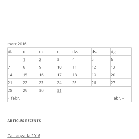
març 2016
dl.
dt.
dc.
dj.
dv.
ds.
dg.
1
2
3
4
5
6
7
8
9
10
11
12
13
14
15
16
17
18
19
20
21
22
23
24
25
26
27
28
29
30
31
« febr.
abr. »
ARTICLES RECENTS
Castanyada 2016