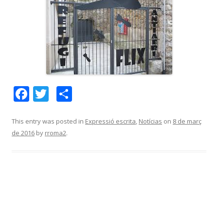
F
T
C
ac
w
o
e
itt
m
This entry was posted in
Expressió escrita
,
Notícias
on
8 de març
de 2016
by
rroma2
.
b
er
p
o
ar
o
te
k
ix