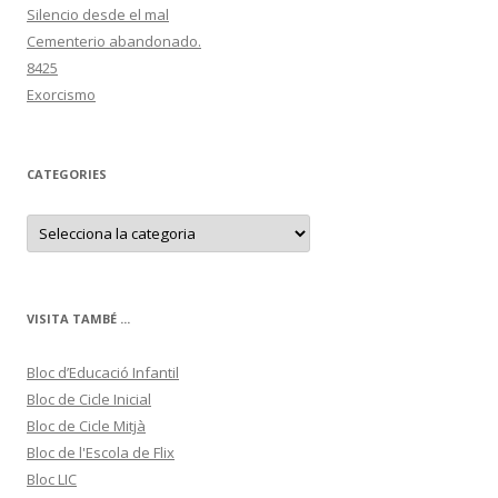
Silencio desde el mal
Cementerio abandonado.
8425
Exorcismo
CATEGORIES
C
a
t
e
g
o
r
VISITA TAMBÉ ...
i
e
s
Bloc d’Educació Infantil
Bloc de Cicle Inicial
Bloc de Cicle Mitjà
Bloc de l'Escola de Flix
Bloc LIC