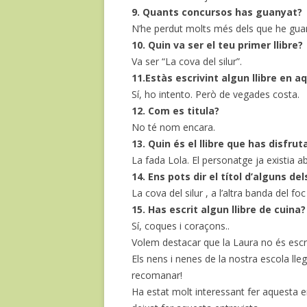
9. Quants concursos has guanyat?
N’he perdut molts més dels que he guan
10. Quin va ser el teu primer llibre?
Va ser “La cova del silur”.
11.Estàs escrivint algun llibre en
Sí, ho intento. Però de vegades costa.
12. Com es titula?
No té nom encara.
13. Quin és el llibre que has disfru
La fada Lola. El personatge ja existia aba
14. Ens pots dir el títol d’alguns del
La cova del silur , a l’altra banda del f
15. Has escrit algun llibre de cuina?
Sí, coques i coraçons..
Volem destacar que la Laura no és escr
Els nens i nenes de la nostra escola lleg
recomanar!
Ha estat molt interessant fer aquesta 