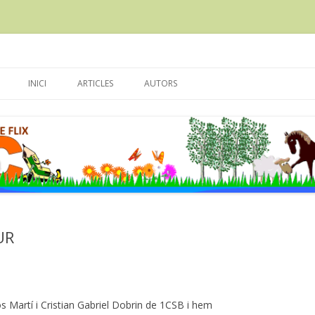
scola Enric Grau Fontseré de Flix
Skip
to
INICI
ARTICLES
AUTORS
content
UR
s Martí i Cristian Gabriel Dobrin de 1CSB i hem