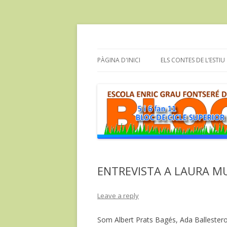
Bloc dels alumnes de Cicle Superior de l'e
cinc i sis fan onze
PÀGINA D'INICI
ELS CONTES DE L’ESTIU
ENTREVISTA A LAURA M
Leave a reply
Som Albert Prats Bagés, Ada Ballestero