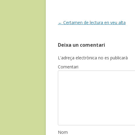
o
ar
o
te
k
ix
Post
←
Certamen de lectura en veu alta
navigation
Deixa un comentari
L'adreça electrònica no es publicarà
Comentari
Nom