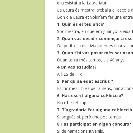
entrevistat a la Laura Mur.
La Laura és mestra, treballa a l’escola d
Bon dia Laura et voldríem fer una entrevi
1. Quin és el teu ofici?
Sóc mestra, en que em guanyo la vida 
2. Quan vas decidir començar a esc
De petita, ja escrivia poemes i narracio
3. Quan t’hi vas posar més seriosa
Quan tenia més temps, als 40 anys.
4.On vas estudiar?
A l’IES de Flix.
5. Per quina edat escrius ?
Escric més llibres per a nens, narracions
6. Has escrit alguna col•lecció?
No n’he fet cap.
7. T’agradaria fer alguna col•lecció 
Si pogués sí, però tinc poc temps.
8 Has participat en algun concurs?
Sí de narracions juvenils.