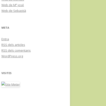
Web de Mª josé
Web de Sebastià
META
Entra
RSS
dels articles
RSS
dels comentaris
WordPress.org
VISITES