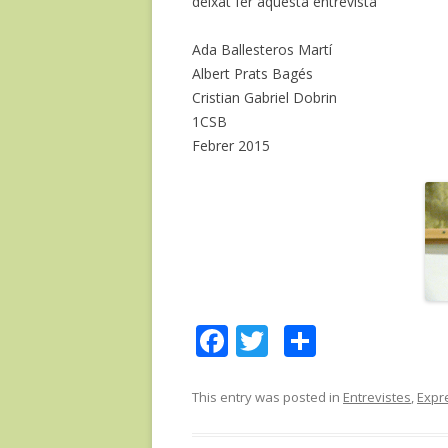
deixat fer aquesta entrevista
Ada Ballesteros Martí
Albert Prats Bagés
Cristian Gabriel Dobrin
1CSB
Febrer 2015
F
T
C
ac
w
o
e
itt
m
This entry was posted in
Entrevistes
,
Expre
b
er
p