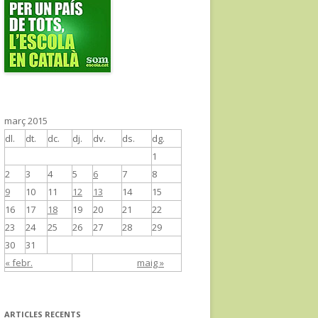
març 2015
dl.
dt.
dc.
dj.
dv.
ds.
dg.
1
2
3
4
5
6
7
8
9
10
11
12
13
14
15
16
17
18
19
20
21
22
23
24
25
26
27
28
29
30
31
« febr.
maig »
ARTICLES RECENTS