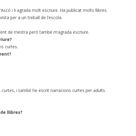
’Ascó i li agrada molt escriure. Ha publicat molts llibres.
sta per a un treball de l’escola.
fent de mestra però també m’agrada escriure.
riure?
ns curtes.
ment?
 curtes, i també he escrit narracions curtes per adults.
de llibres?