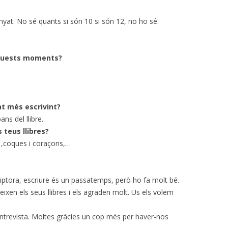
yat. No sé quants si són 10 si són 12, no ho sé.
 aquests moments?
tat més escrivint?
ns del llibre.
s teus llibres?
oc ,coques i coraçons,…
iptora, escriure és un passatemps, però ho fa molt bé.
eixen els seus llibres i els agraden molt. Us els volem
entrevista. Moltes gràcies un cop més per haver-nos