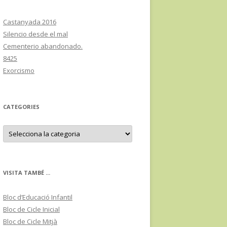
Castanyada 2016
Silencio desde el mal
Cementerio abandonado.
8425
Exorcismo
CATEGORIES
C
a
t
e
g
o
r
VISITA TAMBÉ ...
i
e
s
Bloc d’Educació Infantil
Bloc de Cicle Inicial
Bloc de Cicle Mitjà