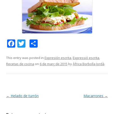
F
T
C
ac
w
o
e
itt
m
This entry was posted in
Expresión escrita
,
Expressió escrita
,
Recetas de cocina
on
6 de març de 2015
by
Àfrica Borbolla Jordà
.
b
er
p
o
ar
o
te
k
ix
Post
←
Helado de turrón
Macarrones
→
navigation