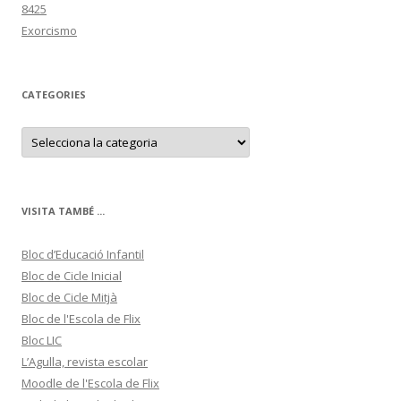
8425
Exorcismo
CATEGORIES
C
a
t
e
g
o
r
VISITA TAMBÉ ...
i
e
s
Bloc d’Educació Infantil
Bloc de Cicle Inicial
Bloc de Cicle Mitjà
Bloc de l'Escola de Flix
Bloc LIC
L’Agulla, revista escolar
Moodle de l'Escola de Flix