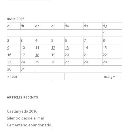
març 2015
dl.
dt.
dc.
dj.
dv.
ds.
dg.
1
2
3
4
5
6
7
8
9
10
11
12
13
14
15
16
17
18
19
20
21
22
23
24
25
26
27
28
29
30
31
« febr.
maig »
ARTICLES RECENTS
Castanyada 2016
Silencio desde el mal
Cementerio abandonado.