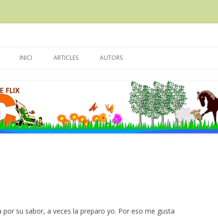
scola Enric Grau Fontseré de Flix
Skip
to
INICI
ARTICLES
AUTORS
content
esa por su sabor, a veces la preparo yo. Por eso me gusta