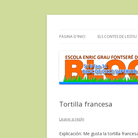
Bloc dels alumnes de Cicle Superior de l'e
cinc i sis fan onze
PÀGINA D'INICI
ELS CONTES DE L’ESTIU
Tortilla francesa
Leave a reply
Explicación: Me gusta la tortilla franc