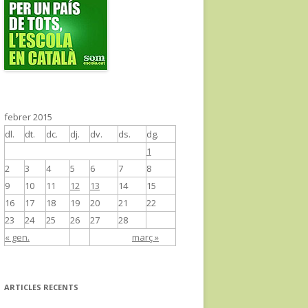
febrer 2015
dl.
dt.
dc.
dj.
dv.
ds.
dg.
1
2
3
4
5
6
7
8
9
10
11
12
13
14
15
16
17
18
19
20
21
22
23
24
25
26
27
28
« gen.
març »
ARTICLES RECENTS