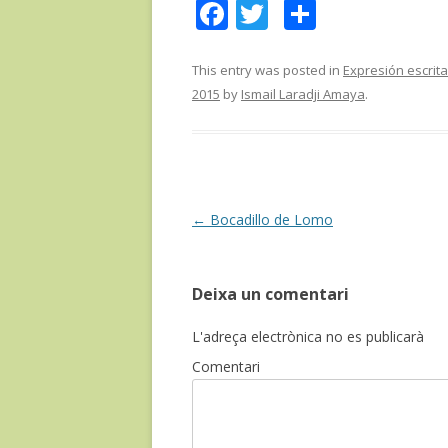
F
T
C
ac
w
o
e
itt
m
This entry was posted in
Expresión escrita
2015
by
Ismail Laradji Amaya
.
b
er
p
o
ar
o
te
k
ix
Post
←
Bocadillo de Lomo
navigation
Deixa un comentari
L'adreça electrònica no es publicarà
Comentari