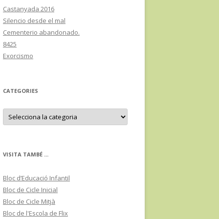
Castanyada 2016
Silencio desde el mal
Cementerio abandonado.
8425
Exorcismo
CATEGORIES
C
a
t
e
g
o
r
VISITA TAMBÉ ...
i
e
s
Bloc d’Educació Infantil
Bloc de Cicle Inicial
Bloc de Cicle Mitjà
Bloc de l'Escola de Flix