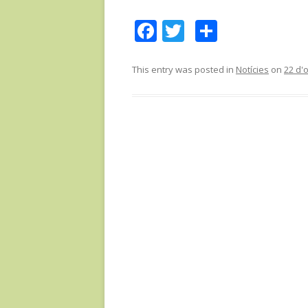
F
T
C
ac
w
o
e
itt
m
This entry was posted in
Notícies
on
22 d'
b
er
p
o
ar
o
te
k
ix