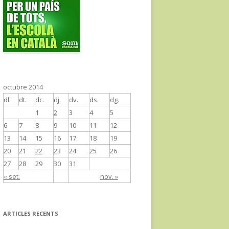
octubre 2014
dl.
dt.
dc.
dj.
dv.
ds.
dg.
1
2
3
4
5
6
7
8
9
10
11
12
13
14
15
16
17
18
19
20
21
22
23
24
25
26
27
28
29
30
31
« set.
nov. »
ARTICLES RECENTS