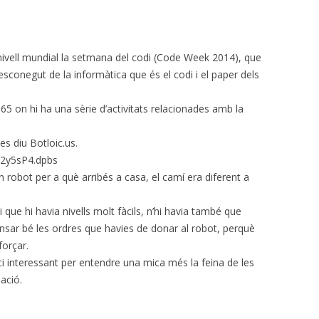
 nivell mundial la setmana del codi (Code Week 2014), que
sconegut de la informàtica que és el codi i el paper dels
365 on hi ha una sèrie d’activitats relacionades amb la
es diu Botloic.us.
l2y5sP4.dpbs
 robot per a què arribés a casa, el camí era diferent a
 i que hi havia nivells molt fàcils, n’hi havia també que
nsar bé les ordres que havies de donar al robot, perquè
forçar.
i interessant per entendre una mica més la feina de les
ació.