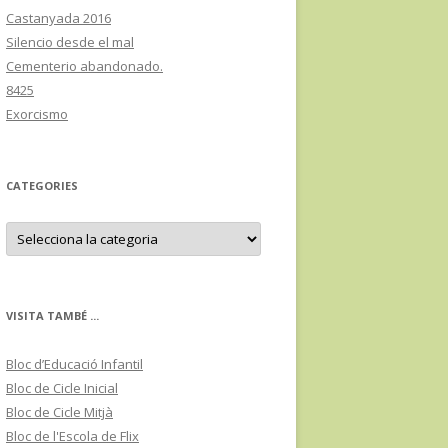
Castanyada 2016
Silencio desde el mal
Cementerio abandonado.
8425
Exorcismo
CATEGORIES
C
a
t
e
g
o
r
VISITA TAMBÉ ...
i
e
s
Bloc d’Educació Infantil
Bloc de Cicle Inicial
Bloc de Cicle Mitjà
Bloc de l'Escola de Flix