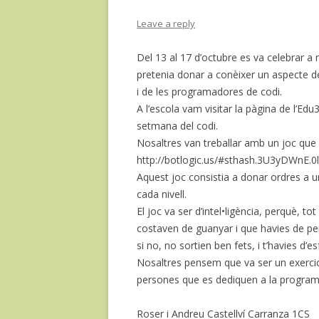
Leave a reply
Del 13 al 17 d’octubre es va celebrar a
pretenia donar a conèixer un aspecte de
i de les programadores de codi.
A l’escola vam visitar la pàgina de l’Edu
setmana del codi.
Nosaltres van treballar amb un joc que 
http://botlogic.us/#sthash.3U3yDWnE.0
Aquest joc consistia a donar ordres a un
cada nivell.
El joc va ser d’intel•ligència, perquè, tot
costaven de guanyar i que havies de pe
si no, no sortien ben fets, i t’havies d’es
Nosaltres pensem que va ser un exercic
persones que es dediquen a la program
Roser i Andreu Castellví Carranza 1CS