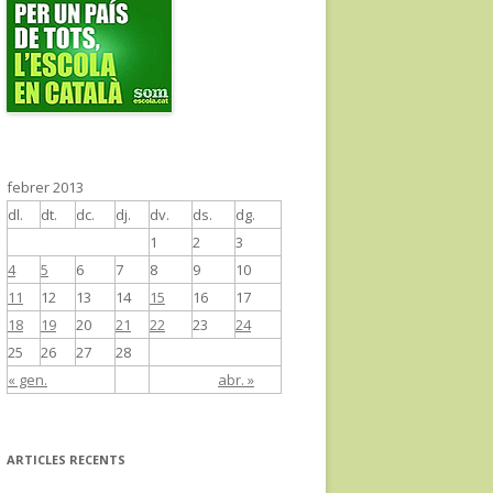
febrer 2013
dl.
dt.
dc.
dj.
dv.
ds.
dg.
1
2
3
4
5
6
7
8
9
10
11
12
13
14
15
16
17
18
19
20
21
22
23
24
25
26
27
28
« gen.
abr. »
ARTICLES RECENTS