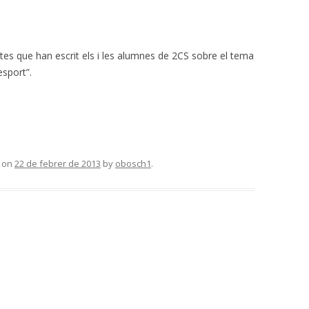
tes que han escrit els i les alumnes de 2CS sobre el tema
esport”.
on
22 de febrer de 2013
by
obosch1
.