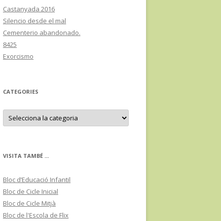
Castanyada 2016
Silencio desde el mal
Cementerio abandonado.
8425
Exorcismo
CATEGORIES
C
a
t
e
g
o
r
VISITA TAMBÉ ...
i
e
s
Bloc d’Educació Infantil
Bloc de Cicle Inicial
Bloc de Cicle Mitjà
Bloc de l'Escola de Flix