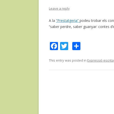
Leave a reply
A la
“Prestatgeria”
podeu trobar els con
“saber perdre, saber guanyar: contes d’
F
T
C
ac
w
o
e
itt
m
This entry was posted in
Expressió escrita
b
er
p
o
ar
o
te
k
ix