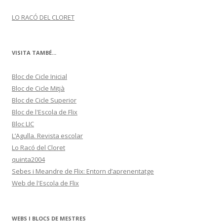
e
s
LO RACÓ DEL CLORET
VISITA TAMBÉ...
Bloc de Cicle Inicial
Bloc de Cicle Mitjà
Bloc de Cicle Superior
Bloc de l'Escola de Flix
Bloc LIC
L’Agulla. Revista escolar
Lo Racó del Cloret
quinta2004
Sebes i Meandre de Flix: Entorn d’aprenentatge
Web de l'Escola de Flix
WEBS I BLOCS DE MESTRES