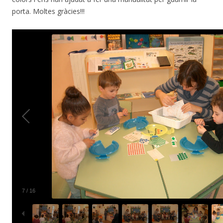
porta. Moltes gràcies!!!
7
/
16