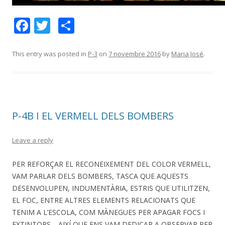
F
T
C
ac
w
o
e
itt
m
This entry was posted in
P-3
on
7 novembre 2016
by
Maria José
.
b
er
p
o
ar
o
te
P-4B I EL VERMELL DELS BOMBERS
k
ix
Leave a reply
PER REFORÇAR EL RECONEIXEMENT DEL COLOR VERMELL,
VAM PARLAR DELS BOMBERS, TASCA QUE AQUESTS
DESENVOLUPEN, INDUMENTÀRIA, ESTRIS QUE UTILITZEN,
EL FOC, ENTRE ALTRES ELEMENTS RELACIONATS QUE
TENIM A L’ESCOLA, COM MÀNEGUES PER APAGAR FOCS I
EXTINTORS… AIXÍ QUE ENS VAM DEDICAR A OBSERVAR PER