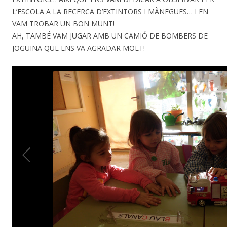
L’ESCOLA A LA RECERCA D’EXTINTORS I MÀNEGUES… I EN
VAM TROBAR UN BON MUNT!
AH, TAMBÉ VAM JUGAR AMB UN CAMIÓ DE BOMBERS DE
JOGUINA QUE ENS VA AGRADAR MOLT!