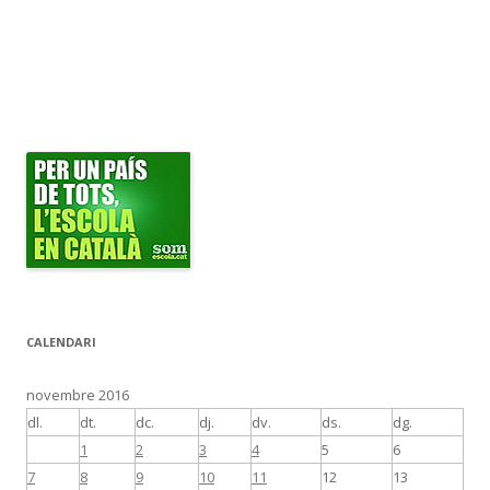
CALENDARI
novembre 2016
dl.
dt.
dc.
dj.
dv.
ds.
dg.
1
2
3
4
5
6
7
8
9
10
11
12
13