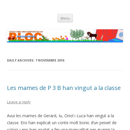
Bloc d’educació infantil
Bloc de l’Escola Enric Grau Fontseré de Flix
Skip
Menu
to
content
DAILY ARCHIVES:
7 NOVEMBRE 2016
Les mames de P 3 B han vingut a la classe
Leave a reply
Avui les mames de Gerard, Iu, Oriol i Luca han vingut a la
classe. Ens han explicat un conte molt bonic d’un peixet de
colors i ens han ajudat a fer una manualitat per guarnir la