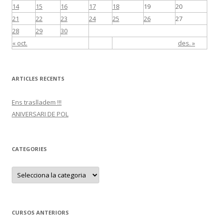
14
15
16
17
18
19
20
21
22
23
24
25
26
27
28
29
30
« oct.
des. »
ARTICLES RECENTS
Ens traslladem !!!
ANIVERSARI DE POL
CATEGORIES
C
a
t
e
g
o
r
CURSOS ANTERIORS
i