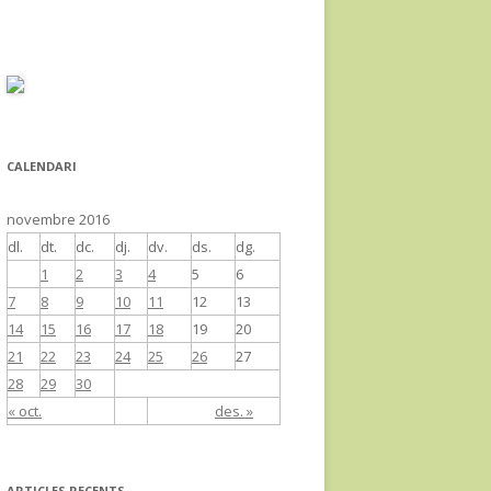
CALENDARI
novembre 2016
dl.
dt.
dc.
dj.
dv.
ds.
dg.
1
2
3
4
5
6
7
8
9
10
11
12
13
14
15
16
17
18
19
20
21
22
23
24
25
26
27
28
29
30
« oct.
des. »
ARTICLES RECENTS