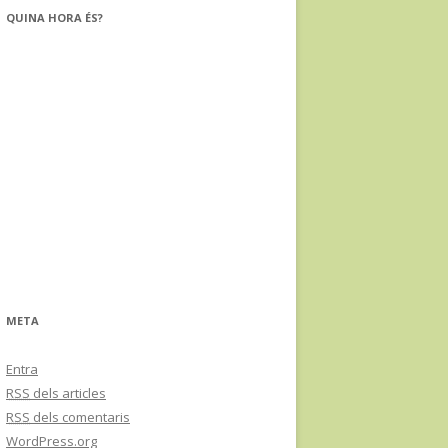
c
QUINA HORA ÉS?
a
:
META
Entra
RSS
dels articles
RSS
dels comentaris
WordPress.org