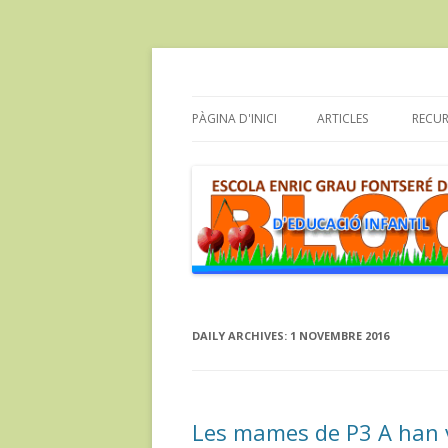
Bloc de l’Escola Enric Grau Fontseré de Flix
Bloc d’educació infa
PÀGINA D'INICI
ARTICLES
RECU
DAILY ARCHIVES:
1 NOVEMBRE 2016
Les mames de P3 A han v