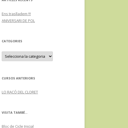
Ens traslladem !!!
ANIVERSARI DE POL
CATEGORIES
C
a
t
e
g
o
r
CURSOS ANTERIORS
i
e
s
LO RACÓ DEL CLORET
VISITA TAMBÉ...
Bloc de Cicle Inicial