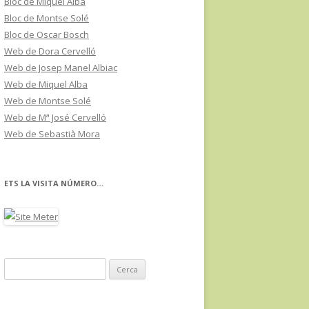
Bloc de Miquel Alba
Bloc de Montse Solé
Bloc de Oscar Bosch
Web de Dora Cervelló
Web de Josep Manel Albiac
Web de Miquel Alba
Web de Montse Solé
Web de Mª José Cervelló
Web de Sebastià Mora
ETS LA VISITA NÚMERO…
C
e
r