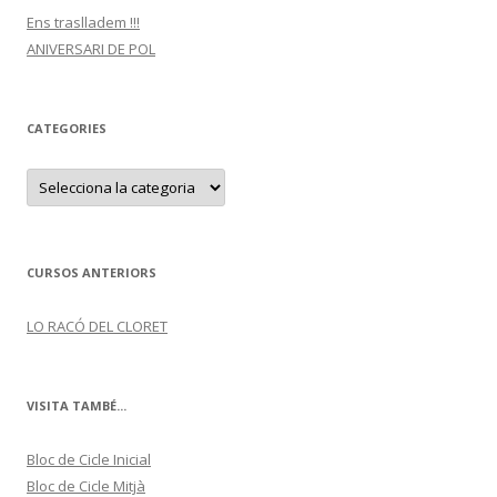
Ens traslladem !!!
ANIVERSARI DE POL
CATEGORIES
C
a
t
e
g
o
r
CURSOS ANTERIORS
i
e
s
LO RACÓ DEL CLORET
VISITA TAMBÉ...
Bloc de Cicle Inicial
Bloc de Cicle Mitjà