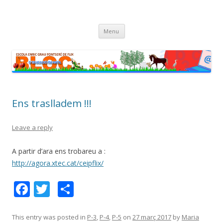
Bloc d’educació infantil
Bloc de l’Escola Enric Grau Fontseré de Flix
Skip
Menu
to
content
Ens traslladem !!!
Leave a reply
A partir d’ara ens trobareu a :
http://agora.xtec.cat/ceipflix/
F
T
C
ac
w
o
e
itt
m
This entry was posted in
P-3
,
P-4
,
P-5
on
27 març 2017
by
Maria