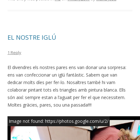
e
itt
m
b
er
p
o
ar
o
te
EL NOSTRE IGLÚ
k
ix
1 Reply
El divendres els nostres pares ens van donar una sorpresa:
ens van confeccionar un iglú fantàstic. Sabem que van
dedicar molts díes per fer-lo. Nosaltres també hi vam
colaborar pintant tots els triangles amb pintura blanca. Ells
són així: sempre estan a l’aguait per fer el que necessitem.
Moltes gràcies, pares, sou una passada!!!!
Image not found: https://photos.google.com/u/2/