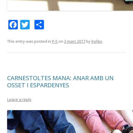
F
T
C
ac
w
o
e
itt
m
This entry was posted in
P-5
on
2 març 2017
by
lrofes
.
b
er
p
o
ar
o
te
CARNESTOLTES MANA: ANAR AMB UN
k
ix
OSSET I ESPARDENYES
Leave a reply