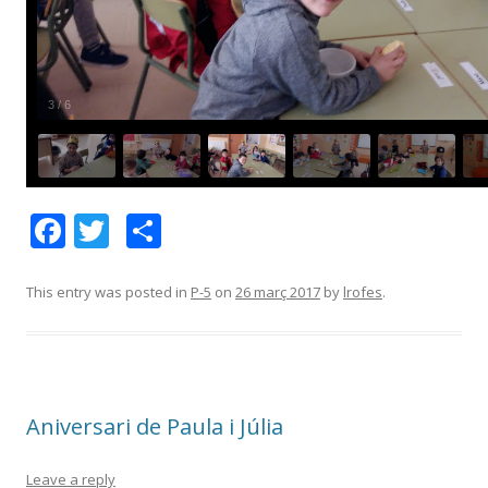
4
/
6
F
T
C
ac
w
o
e
itt
m
This entry was posted in
P-5
on
26 març 2017
by
lrofes
.
b
er
p
o
ar
o
te
Aniversari de Paula i Júlia
k
ix
Leave a reply