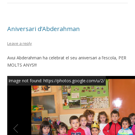
b
er
p
o
ar
o
te
Aniversari d’Abderahman
k
ix
Leave a reply
Avui Abderahman ha celebrat el seu aniversari a l’escola, PER
MOLTS ANYS!!!
Image not found: https://photos.google.com/u/2/