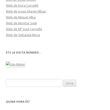
Web de Dora Cervelló
Web de Josep Manel Albiac
Web de Miquel Alba
Web de Montse Solé
Web de Mª José Cervelló
Web de Sebastià Mora
ETS LA VISITA NÚMERO…
C
e
r
c
QUINA HORA ÉS?
a