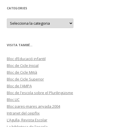
CATEGORIES
C
a
t
e
g
o
r
VISITA TAMBÉ...
i
e
s
Bloc d’Educació infantil
Bloc de Cicle Inicial
Bloc de Cicle Mitjà
Bloc de Cicle Superior
Bloc de l'AMPA
Bloc de l'escola sobre el Plurilingüisme
Bloc LIC
Bloc pares-mares anyada 2004
Intranet del ceipflix
L’Agulla, Revista Escolar
La biblioteca de l'escola