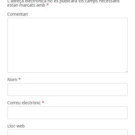
L'adreça electrònica no es publicarà
Els camps necessaris
estan marcats amb
*
Comentari
Nom
*
Correu electrònic
*
Lloc web