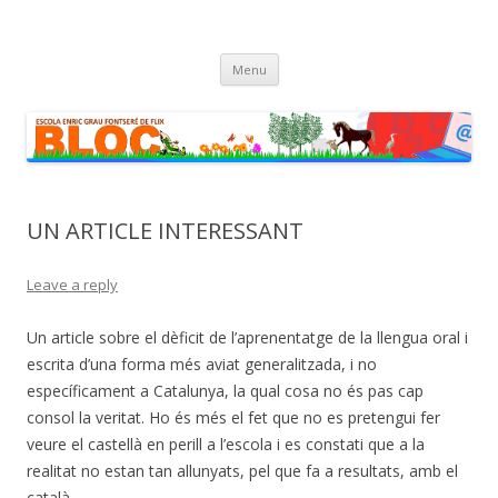
Escola Enric Grau Fontseré de Flix
Bloc de l'Escola Enric Grau Fontseré de Flix
Skip
Menu
to
content
UN ARTICLE INTERESSANT
Leave a reply
Un article sobre el dèficit de l’aprenentatge de la llengua oral i
escrita d’una forma més aviat generalitzada, i no
específicament a Catalunya, la qual cosa no és pas cap
consol la veritat. Ho és més el fet que no es pretengui fer
veure el castellà en perill a l’escola i es constati que a la
realitat no estan tan allunyats, pel que fa a resultats, amb el
català.