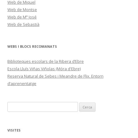
Web de Miquel
Web de Montse
Web de Mª José
Web de Sebastià
WEBS I BLOCS RECOMANATS
Biblioteques escolars de la Ribera d’Ebre
Escola Lluís Viñas Viñolas (Móra d'Ebre)
Reserva Natural de Sebes i Meandre de Flix. Entorn
d’aprenentatge
C
e
r
c
VISITES
a