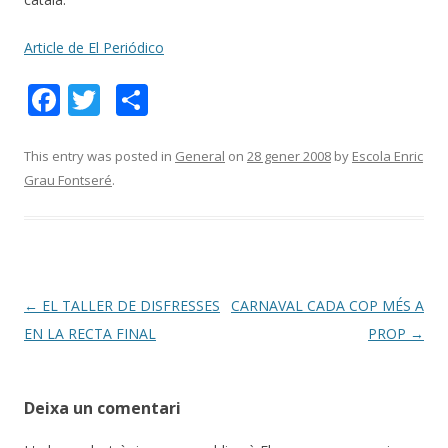
Article de El Periódico
F
T
C
ac
w
o
e
itt
m
This entry was posted in
General
on
28 gener 2008
by
Escola Enric
Grau Fontseré
.
b
er
p
o
ar
o
te
k
ix
Post
←
EL TALLER DE DISFRESSES
CARNAVAL CADA COP MÉS A
navigation
EN LA RECTA FINAL
PROP
→
Deixa un comentari