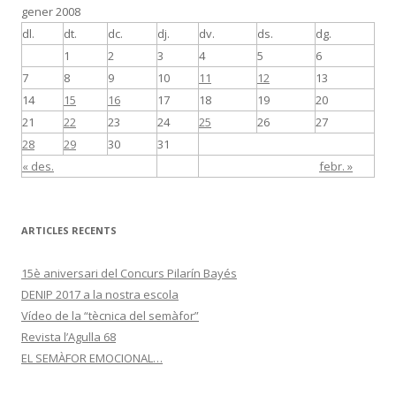
gener 2008
dl.
dt.
dc.
dj.
dv.
ds.
dg.
1
2
3
4
5
6
7
8
9
10
11
12
13
14
15
16
17
18
19
20
21
22
23
24
25
26
27
28
29
30
31
« des.
febr. »
ARTICLES RECENTS
15è aniversari del Concurs Pilarín Bayés
DENIP 2017 a la nostra escola
Vídeo de la “tècnica del semàfor”
Revista l’Agulla 68
EL SEMÀFOR EMOCIONAL…