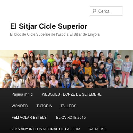
Cerca
El Sitjar Cicle Superior
El bloc de Cicle Superior de l'Escola El Sitjar de Linyola
Menú
Pàgina d'inici
WEBQUEST L’ONZE DE SETEMBRE
Aneu
principal
WONDER
TUTORIA
TALLERS
al
FEM VOLAR ESTELS!
EL QVIXOTE 2015
contingut
2015 ANY INTERNACIONAL DE LA LLUM
KARAOKE
principal