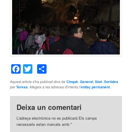
Facebook
Twitter
Comparteix
Aquest article s'ha publicat dins de
Cinquè
,
General
,
Sisè
,
Sortides
per
Teresa
. Afegeix a les adreces d'interès l'
enllaç permanent
.
Deixa un comentari
L'adreça electrònica no es publicarà
Els camps
necessaris estan marcats amb
*