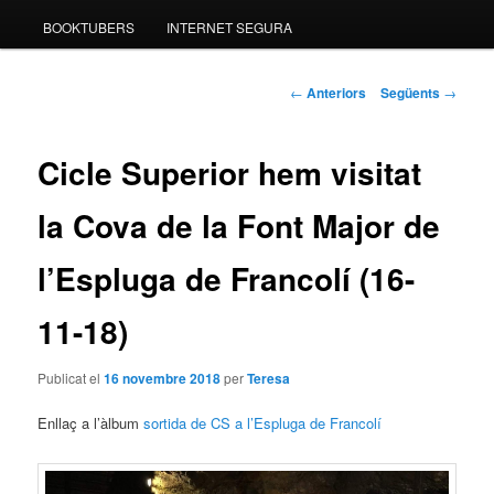
BOOKTUBERS
INTERNET SEGURA
Navegació
←
Anteriors
Següents
→
pels
articles
Cicle Superior hem visitat
la Cova de la Font Major de
l’Espluga de Francolí (16-
11-18)
Publicat el
16 novembre 2018
per
Teresa
Enllaç a l’àlbum
sortida de CS a l’Espluga de Francolí