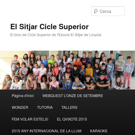
Cerca
El Sitjar Cicle Superior
El bloc de Cicle Superior de l'Escola El Sitjar de Linyola
Menú
Pàgina d'inici
WEBQUEST L’ONZE DE SETEMBRE
Aneu
principal
WONDER
TUTORIA
TALLERS
al
FEM VOLAR ESTELS!
EL QVIXOTE 2015
contingut
2015 ANY INTERNACIONAL DE LA LLUM
KARAOKE
principal