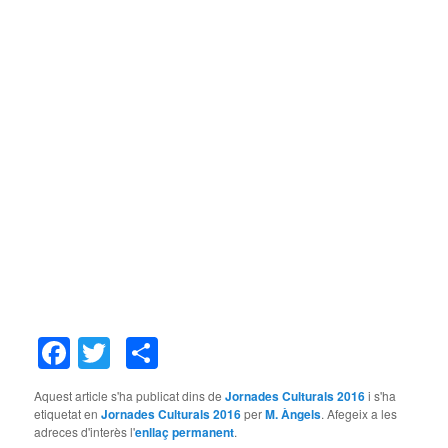
Facebook
Twitter
Comparteix
Aquest article s'ha publicat dins de
Jornades Culturals 2016
i s'ha
etiquetat en
Jornades Culturals 2016
per
M. Àngels
. Afegeix a les
adreces d'interès l'
enllaç permanent
.