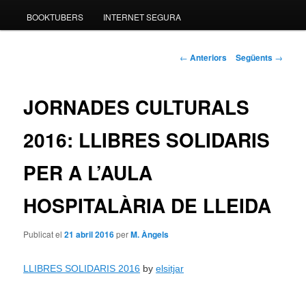
BOOKTUBERS
INTERNET SEGURA
Navegació
←
Anteriors
Següents
→
pels
articles
JORNADES CULTURALS
2016: LLIBRES SOLIDARIS
PER A L’AULA
HOSPITALÀRIA DE LLEIDA
Publicat el
21 abril 2016
per
M. Àngels
LLIBRES SOLIDARIS 2016
by
elsitjar