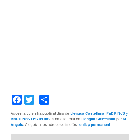
Facebook
Twitter
Comparteix
Aquest article s'ha publicat dins de
Llengua Castellana
,
PaDRiNoS y
MaDRiNaS LeCToRaS
i s'ha etiquetat en
Llengua Castellana
per
M.
Àngels
. Afegeix a les adreces d'interès l'
enllaç permanent
.