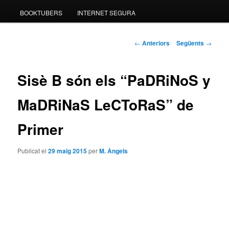
BOOKTUBERS
INTERNET SEGURA
Navegació
←
Anteriors
Següents
→
pels
articles
Sisè B són els “PaDRiNoS y
MaDRiNaS LeCToRaS” de
Primer
Publicat el
29 maig 2015
per
M. Àngels