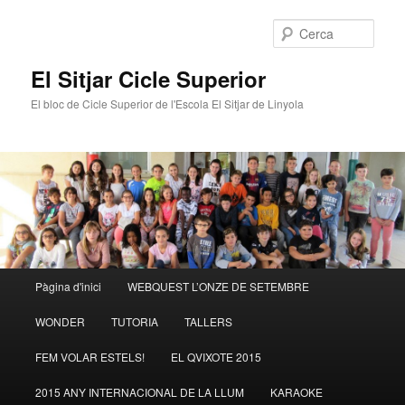
Cerca
El Sitjar Cicle Superior
El bloc de Cicle Superior de l'Escola El Sitjar de Linyola
Menú
Pàgina d'inici
WEBQUEST L’ONZE DE SETEMBRE
Aneu
principal
WONDER
TUTORIA
TALLERS
al
FEM VOLAR ESTELS!
EL QVIXOTE 2015
contingut
2015 ANY INTERNACIONAL DE LA LLUM
KARAOKE
principal