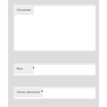
Comentari
*
Nom
*
Correu electrònic