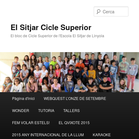
Cerca
El Sitjar Cicle Superior
El bloc de Cicle Superior de l'Escola El Sitjar de Linyola
Menú
Pàgina d'inici
WEBQUEST L’ONZE DE SETEMBRE
Aneu
principal
WONDER
TUTORIA
TALLERS
al
FEM VOLAR ESTELS!
EL QVIXOTE 2015
contingut
2015 ANY INTERNACIONAL DE LA LLUM
KARAOKE
principal