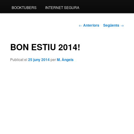
BOOKTUBERS
INTERNET SEGURA
Navegació
←
Anteriors
Següents
→
pels
articles
BON ESTIU 2014!
Publicat el
25 juny 2014
per
M. Àngels