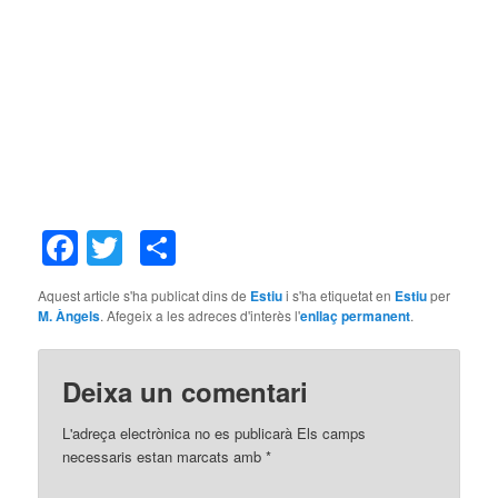
Facebook
Twitter
Comparteix
Aquest article s'ha publicat dins de
Estiu
i s'ha etiquetat en
Estiu
per
M. Àngels
. Afegeix a les adreces d'interès l'
enllaç permanent
.
Deixa un comentari
L'adreça electrònica no es publicarà
Els camps
necessaris estan marcats amb
*