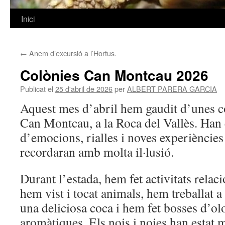
Inici
Vés
al
←
Anem d’excursió a l’Hortus.
contingut
Colònies Can Montcau 2026
Publicat el
25 d'abril de 2026
per
ALBERT PARERA GARCIA
Aquest mes d’abril hem gaudit d’unes co
Can Montcau
, a la Roca del Vallès. Han
d’emocions, rialles i noves experiències
recordaran amb molta il·lusió.
Durant l’estada, hem fet
activitats rela
hem vist i tocat animals, hem treballat a
una deliciosa
coca
i hem fet
bosses d’ol
aromàtiques. Els nois i noies han estat m