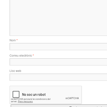
Nom
*
Correu electrònic
*
Lloc web